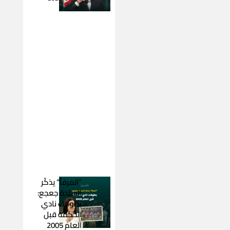
“المرفأ” يذكّر
السيّدة جعجع:
بطولات نادي
الحكمة قبل
العام 2005