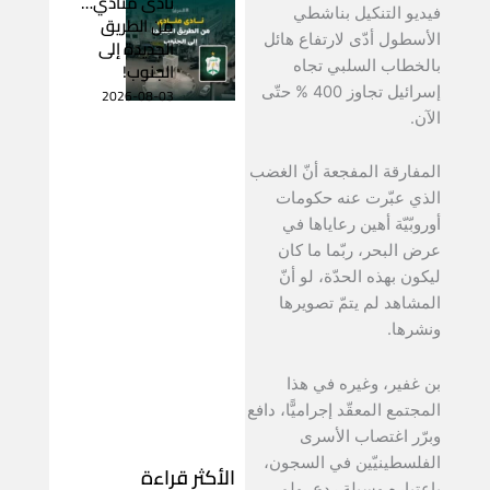
نادى منادي…
فيديو التنكيل بناشطي
من الطريق
الأسطول أدّى لارتفاع هائل
الجديدة إلى
بالخطاب السلبي تجاه
الجنوب!
إسرائيل تجاوز 400 % حتّى
2026-08-03
الآن.
المفارقة المفجعة أنّ الغضب
الذي عبّرت عنه حكومات
أوروبّيّة أهين رعاياها في
عرض البحر، ربّما ما كان
ليكون بهذه الحدّة، لو أنّ
المشاهد لم يتمّ تصويرها
ونشرها.
بن غفير، وغيره في هذا
المجتمع المعقّد إجراميًّا، دافع
وبرّر اغتصاب الأسرى
الفلسطينيّين في السجون،
الأكثر قراءة
باعتباره وسيلة ردع، ولم