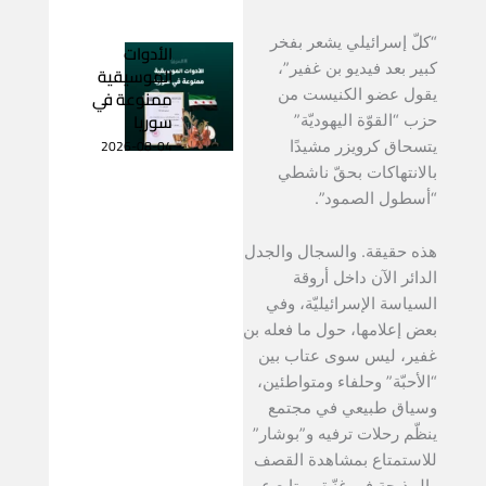
“كلّ إسرائيلي يشعر بفخر
الأدوات
كبير بعد فيديو بن غفير”،
الموسيقية
ممنوعة في
يقول عضو الكنيست من
سوريا
حزب “القوّة اليهوديّة”
2026-08-04
يتسحاق كرويزر مشيدًا
بالانتهاكات بحقّ ناشطي
“أسطول الصمود”.
هذه حقيقة. والسجال والجدل
الدائر الآن داخل أروقة
السياسة الإسرائيليّة، وفي
بعض إعلامها، حول ما فعله بن
غفير، ليس سوى عتاب بين
“الأحبّة” وحلفاء ومتواطئين،
وسياق طبيعي في مجتمع
ينظّم رحلات ترفيه و”بوشار”
للاستمتاع بمشاهدة القصف