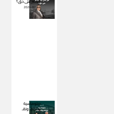
الناصر على حقّ؟
2026-07-30
دبلوماسية
نحبّكم.. ونقـ