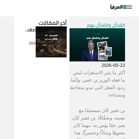
خطي
لى
لمحتوى
أخر المقالات
المُنكِّل والمُنكَّل بهم
العدو يصعّد..
ويكذب
2026-08-05
2026-05-22
أكثر ما يثير الاستغراب ليس
ما فعله الوزير بن غفير، وإنّما،
ردود الفعل التي تبدو متفاجئة
ومستاءة.
بن غفير كان منسجمًا مع
نفسه، وشفّافًا. بن غفير كان
يعبر عمّا يؤمن به، مهما كان
معتوهًا وشاذًّا وعنصريًّا. هذا