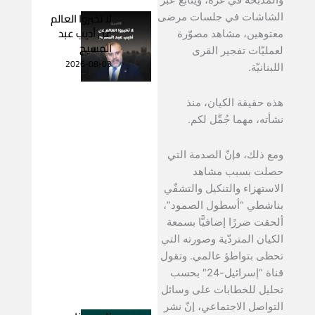
والمذبحة في غزّة، ويتابع عبر
لا تخبروا العالم
الشاشات في جلسات مرضى
عن أديب عبد
معتوهين، مشاهد مصوّرة
المسيح
لعمليّات تفجير القرى
2026-08-03
اللبنانيّة.
هذه حقيقة الكيان، منذ
نشأته، مهما جُمِّل لكم.
ومع ذلك، فإنّ الصدمة التي
حصلت بسبب مشاهد
الاستهزاء والتنكيل والتشفّي
بناشطي “أسطول الصمود”،
ألحقت ضررًا إضافيًّا بسمعة
الكيان المتردّية وصورته التي
تحظى بتواطؤ عالمي. وتقول
قناة “إسرائيل-24″ بحسب
تحليل للخطابات على وسائل
التواصل الاجتماعي، إنّ نشر