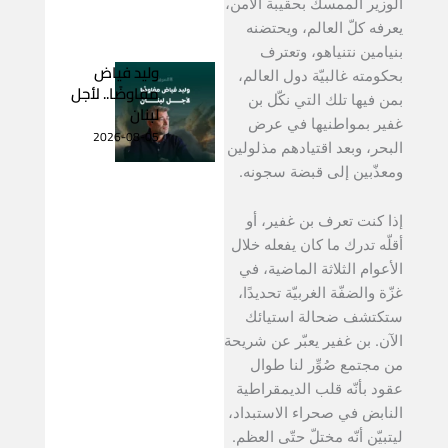
الوزير الممسك بحقيبة الأمن،
يعرفه كلّ العالم، ويحتضنه
بنيامين نتنياهو، وتعترف
وليد فياض
بحكومته غالبيّة دول العالم،
مفاوضًا.. لأجل
بمن فيها تلك التي نكّل بن
لبنان
غفير بمواطنيها في عرض
2026-08-05
البحر، وبعد اقتيادهم مذلولين
ومعذّبين إلى قبضة سجونه.
إذا كنت تعرف بن غفير، أو
أقلّه تدرك ما كان يفعله خلال
الأعوام الثلاثة الماضية، في
غزّة والضفّة الغربيّة تحديدًا،
ستكتشف ضحالة استيائك
الآن. بن غفير يعبّر عن شريحة
من مجتمع صُوِّر لنا طوال
عقود بأنّه قلب الديمقراطية
النابض في صحراء الاستبداد،
ليتبيّن أنّه مختلّ حتّى العظم.