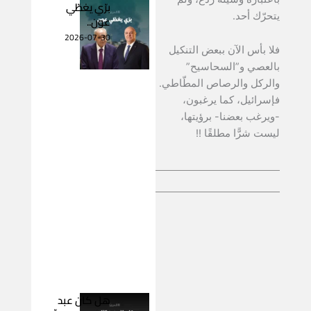
برّي يغطّي
يتحرّك أحد.
عون..
2026-07-30
فلا بأس الآن ببعض التنكيل
بالعصي و”السحاسيح”
والركل والرصاص المطّاطي.
فإسرائيل، كما يرغبون،
-ويرغب بعضنا- برؤيتها،
ليست شرًّا مطلقًا !!
هل كان عبد