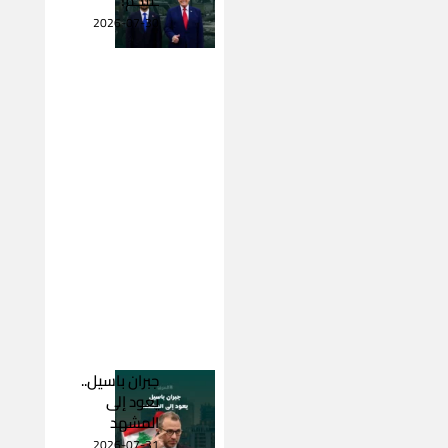
ـتلكم!
2026-07-30
جبران باسيل..
يعود إلى
المشهد
2026-07-31