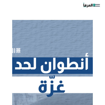
خطي
لى
لمحتوى