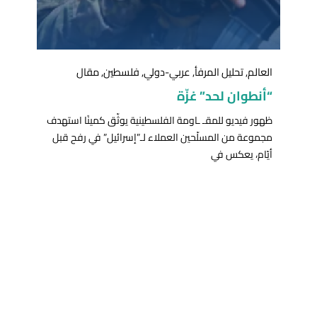
العالم
,
تحليل المرفأ
,
عربي-دولي
,
فلسطين
,
مقال
“أنطوان لحد” غزّة
ظهور فيديو للمقـ ـاومة الفلسطينية يوثّق كمينًا استهدف
مجموعة من المسلّحين العملاء لـ”إسرائيل” في رفح قبل
أيّام، يعكس في