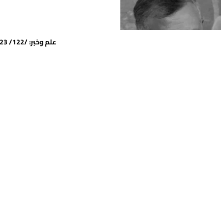
علم وخبر: /122/ 12/12/2023 | جميع الحقوق محفوظة للمرفأ © 2024
عربي-دولي
نذار… للأردن
ية من أنّ الأردن سيكون عرضة
تداعيات العـ ـدوان الإسرائيلي على