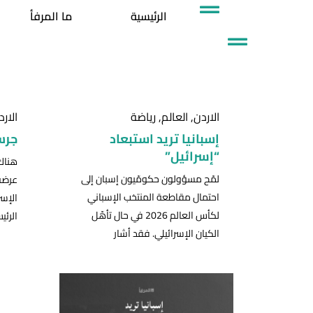
خطي
الرئيسية
ما المرفأ
لى
لمحتوى
الاردن
,
العالم
,
رياضة
الارد
إسبانيا تريد استبعاد
جرس
“إسرائيل”
هناك
لمّح مسؤولون حكومّيون إسبان إلى
عرضة 
احتمال مقاطعة المنتخب الإسباني
الإسر
لكأس العالم 2026 في حال تأهّل
الرئي
الكيان الإسرائيلي. فقد أشار