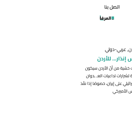
اتصل بنا
ن
,
عربي-دولي
 إنذار… للأردن
 خشية من أنّ الأردن سيكون
لشرارات تداعيات العـ ـدوان
ائيلي على إيران، خصوصًا إذا نفّذ
س الأميركي