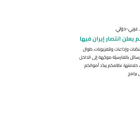
عربي-دولي
م يعلن انتصار إيران فيها
صّات وإذاعات وتلفزيونات، طوال
سائل بالفارسيّة موجّهة إلى الداخل
، خلاصتها: نظامكم يبدّد أموالكم
ى برامج