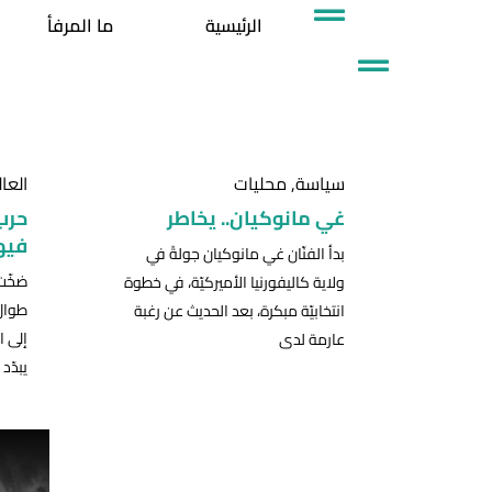
خطي
الرئيسية
ما المرفأ
لى
لمحتوى
سياسة
,
محليات
العا
غي مانوكيان.. يخاطر
حرب 
فيه
بدأ الفنّان غي مانوكيان جولةً في
ضخّت 
ولاية كاليفورنيا الأميركيّة، في خطوة
طوال 
انتخابيّة مبكرة، بعد الحديث عن رغبة
إلى ا
عارمة لدى
يبدّد