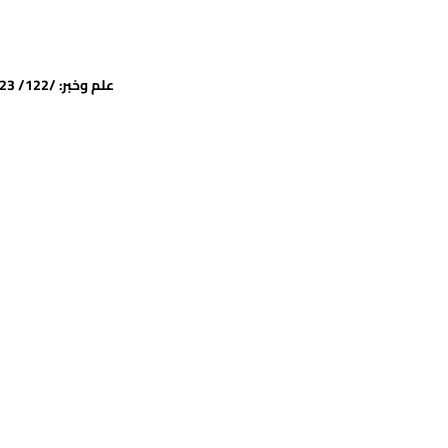
علم وخبر: /122/ 12/12/2023 | جميع الحقوق محفوظة للمرفأ © 2024