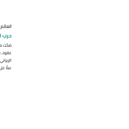
العالم
,
حرب ل
ضخّت من
عقود، ر
الإيراني
عبثًا عل