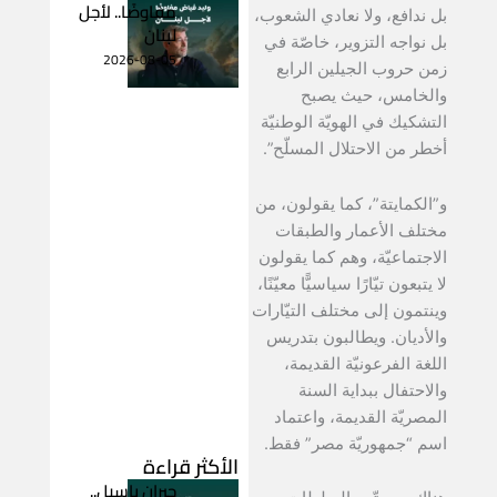
مفاوضًا.. لأجل
بل ندافع، ولا نعادي الشعوب،
لبنان
بل نواجه التزوير، خاصّة في
2026-08-05
زمن حروب الجيلين الرابع
والخامس، حيث يصبح
التشكيك في الهويّة الوطنيّة
أخطر من الاحتلال المسلّح”.
و”الكمايتة”، كما يقولون، من
مختلف الأعمار والطبقات
الاجتماعيّة، وهم كما يقولون
لا يتبعون تيّارًا سياسيًّا معيّنًا،
وينتمون إلى مختلف التيّارات
والأديان. ويطالبون بتدريس
اللغة الفرعونيّة القديمة،
والاحتفال ببداية السنة
المصريّة القديمة، واعتماد
اسم “جمهوريّة مصر” فقط.
الأكثر قراءة
جبران باسيل..