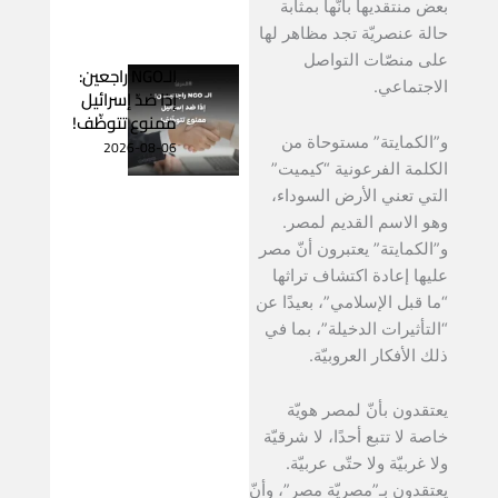
بعض منتقديها بأنّها بمثابة
حالة عنصريّة تجد مظاهر لها
على منصّات التواصل
الـNGO راجعين:
الاجتماعي.
إذا ضدّ إسرائيل
ممنوع تتوظّف!
و”الكمايتة” مستوحاة من
2026-08-06
الكلمة الفرعونية “كيميت”
التي تعني الأرض السوداء،
وهو الاسم القديم لمصر.
و”الكمايتة” يعتبرون أنّ مصر
عليها إعادة اكتشاف تراثها
“ما قبل الإسلامي”، بعيدًا عن
“التأثيرات الدخيلة”، بما في
ذلك الأفكار العروبيّة.
يعتقدون بأنّ لمصر هويّة
خاصة لا تتبع أحدًا، لا شرقيّة
ولا غربيّة ولا حتّى عربيّة.
يعتقدون بـ”مصريّة مصر”، وأنّ