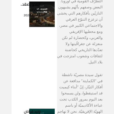
التطرّف القوميّة في أوروبا.
العدو يصعّد..
البعض وصفهم بأنّهم يشبهون
ويكذب
النازيّين بأفكارهم التي يخشى
2026-08-05
أن تزعزع التنوّع العرقي
والاجتماعي الكبير في مصر،
ومع محطيها الإفريقي
والعربي، وكحضارة لم تكن
منعزلة عن جغرافّيتها ولا
تعدّدها التاريخي كحاضنة
لثقافات وشعوب امتزجت في
بلاد النيل.
تقول سيدة مصريّة ناشطة
في “الكمايتة” مدافعة عن
أفكار التيّار، إنّ “أبناء كيميت
قد استيقظوا، ولن يسمحوا
بعد اليوم بمرور الكذب تحت
عباءة الأكاديميّة أو باسم
وليد فياض
الهويّة الإفريقيّة. نحن لا نهاجم