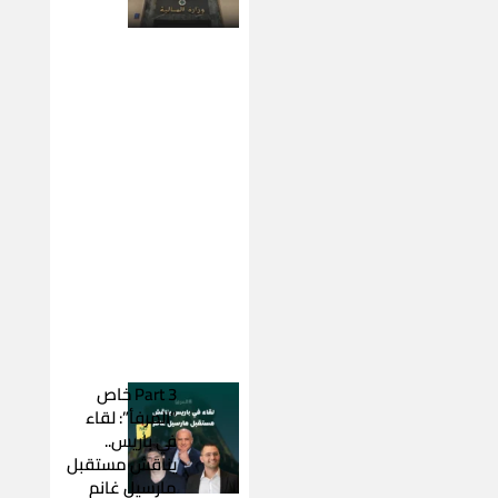
Part 3 خاص
“المرفأ”: لقاء
في باريس..
يناقش مستقبل
مارسيل غانم