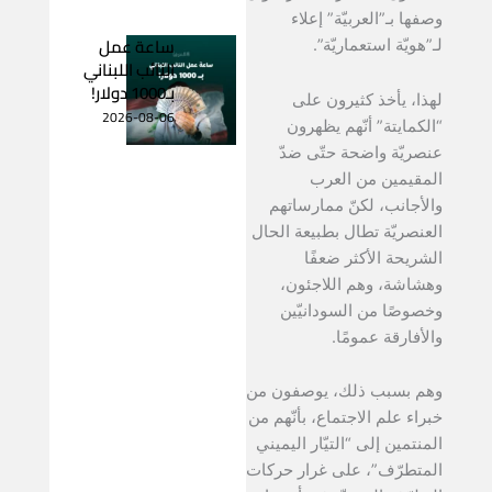
وصفها بـ”العربيّة” إعلاء
ساعة عمل
لـ”هويّة استعماريّة”.
النائب اللبناني
بـ1000 دولار!
لهذا، يأخذ كثيرون على
2026-08-06
“الكمايتة” أنّهم يظهرون
عنصريّة واضحة حتّى ضدّ
المقيمين من العرب
والأجانب، لكنّ ممارساتهم
العنصريّة تطال بطبيعة الحال
الشريحة الأكثر ضعفًا
وهشاشة، وهم اللاجئون،
وخصوصًا من السودانيّين
والأفارقة عمومًا.
وهم بسبب ذلك، يوصفون من
خبراء علم الاجتماع، بأنّهم من
المنتمين إلى “التيّار اليميني
المتطرّف”، على غرار حركات