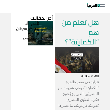
خطي
لى
لمحتوى
أخر المقالات
هل تعلم من
تأكّدوا ألّا
يصيبكم سرطان
هم
في غزّة
“الكمايتة”؟
2026-08-06
2026-01-08
تتزايد في مصر ظاهرة
“الكمايتة”، وهي شريحة من
المصريّين الذين يؤجّجون
فكرة التفوّق المصري
كقوميّة فرعونيّة، ما يعتبرها