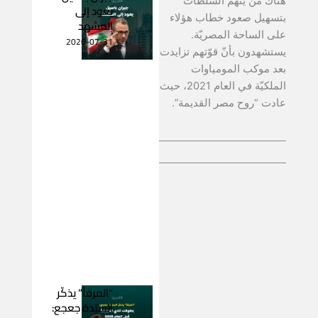
هناك من يتّهم السلطات
يعود إلى
بتسهيل صعود خطاب هؤلاء
المشهد
على الساحة المصريّة.
2026-07-31
يستشهدون بأنّ قوّتهم تزايدت
بعد موكب المومياوات
الملكيّة في العام 2021، حيث
عادت “روح مصر القديمة”.
“المرفأ” يذكّر
السيّدة جعجع: