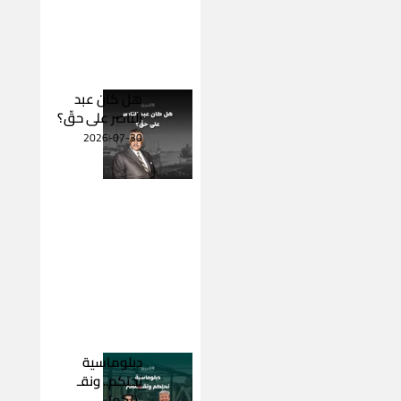
هل كان عبد
الناصر على حقّ؟
2026-07-30
دبلوماسية
نحبّكم.. ونقـ
ـتلكم!