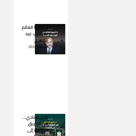
لا تخبروا العالم
عن أديب عبد
المسيح
2026-08-03
نادى منادي…
من الطريق
الجديدة إلى