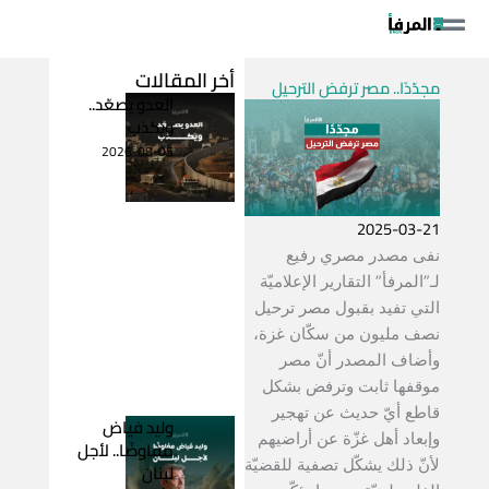
خطي
لى
لمحتوى
أخر المقالات
مجدّدًا.. مصر ترفض الترحيل
العدو يصعّد..
ويكذب
2026-08-05
2025-03-21
نفى مصدر مصري رفيع
لـ”المرفأ” التقارير الإعلاميّة
التي تفيد بقبول مصر ترحيل
نصف مليون من سكّان غزة،
وأضاف المصدر أنّ مصر
موقفها ثابت وترفض بشكل
قاطع أيّ حديث عن تهجير
وليد فياض
وإبعاد أهل غزّة عن أراضيهم
مفاوضًا.. لأجل
لأنّ ذلك يشكّل تصفية للقضيّة
لبنان