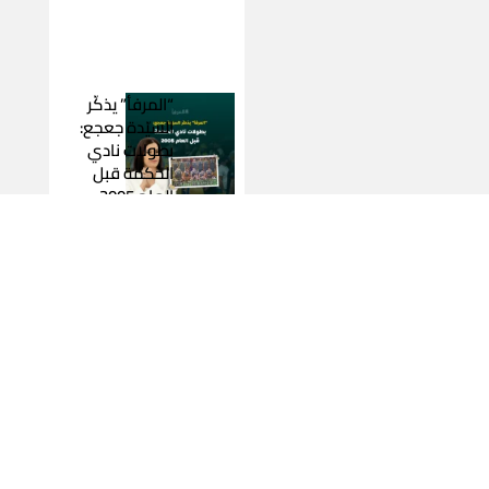
“المرفأ” يذكّر
السيّدة جعجع:
بطولات نادي
الحكمة قبل
العام 2005
2026-07-31
اقرأ المزيد