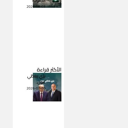
الجنوب!
2026-08-03
الأكثر قراءة
برّي يغطّي
عون..
2026-07-30