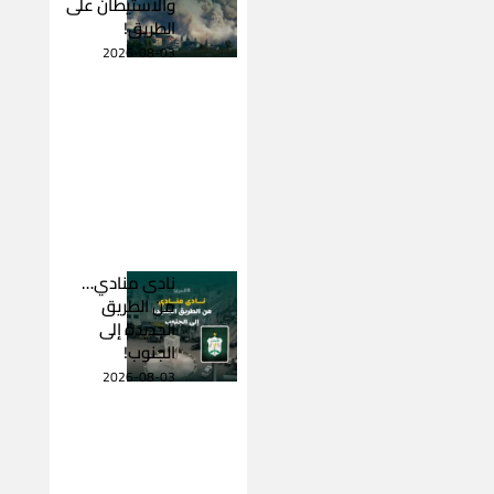
والاستيطان على
الطريق!
2026-08-03
نادى منادي…
من الطريق
الجديدة إلى
الجنوب!
2026-08-03