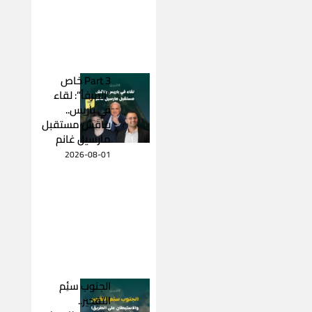
Part 3 خاص
“المرفأ”: لقاء
في باريس..
يناقش مستقبل
مارسيل غانم
2026-08-01
الجنوب سئِم
التفجير..