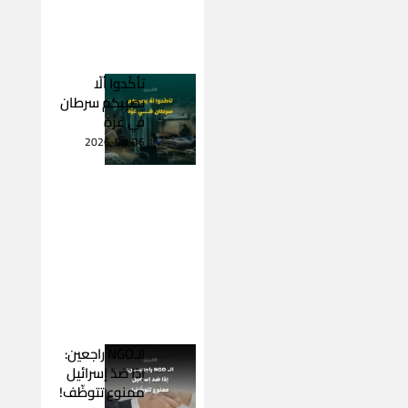
تأكّدوا ألّا
يصيبكم سرطان
في غزّة
2026-08-06
الـNGO راجعين:
إذا ضدّ إسرائيل
ممنوع تتوظّف!