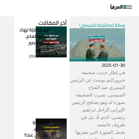
خطي
لى
لمحتوى
أخر المقالات
رسالة إسرائيلية للسيسي!
اليد الخفيّة تهدّد
العفو العام..
وهذا مصير
الأسير!
2026-08-07
2025-01-30
في إطار حديث صحيفة
جيروزاليم بوست عن الرئيس
المصري عبد الفتاح
السيسي، نشرت الصحيفة
صورة له وهو يصافح الرئيس
الإيراني الراحل ابراهيم
رئيسي، الذي قُـ ـتل في
مفاوضو
ظروف غامضة.
سوليدير..
تحمل الصورة الني نشرتها
ساكنين عندا!