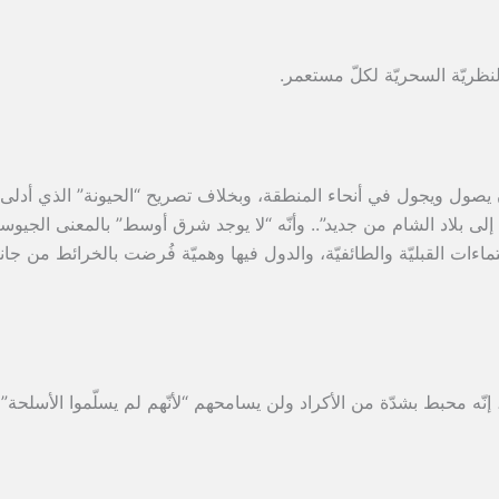
نظريّة السحريّة لكلّ مستعمر.
ان يصول ويجول في أنحاء المنطقة، وبخلاف تصريح “الحيونة” الذي أدلى
 إلى بلاد الشام من جديد”.. وأنّه “لا يوجد شرق أوسط” بالمعنى الجيو
اءات القبليّة والطائفيّة، والدول فيها وهميّة فُرضت بالخرائط من جا
نّه محبط بشدّة من الأكراد ولن يسامحهم “لأنّهم لم يسلّموا الأسلحة” 