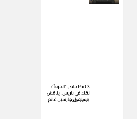
Part 3 خاص “المرفأ”:
لقاء في باريس.. يناقش
مستقبل مارسيل غانم
2026-08-01