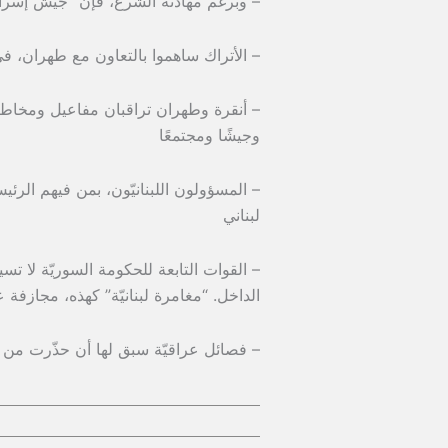
– وبرغم مهادنة الشرع، فإنّ “جيش إسرائيل” على ب
– الأتراك ساهموا بالتعاون مع طهران، ف
– أنقرة وطهران تراقبان مفاعيل ومخاطر ال
وجيشًا ومجتمعًا
– المسؤولون اللبنانيّون، بمن فيهم الرئ
لبناني
– القوات التابعة للحكومة السوريّة لا ت
الداخل. “مغامرة لبنانيّة” كهذه، مجازفة
– فصائل عراقيّة سبق لها أن حذّرت من ا