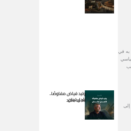
 به في
سياسي
نب
وليد فياض مفاوضًا..
لأجل لبنان
2026-08-05
إلى