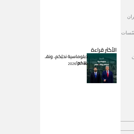
ران
ؤسّسات
الأكثر قراءة
دبلوماسية نحبّكم.. ونقـ
ن
ـتلكم!
2026-07-30