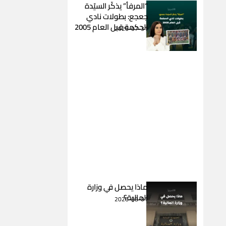
“المرفأ” يذكّر السيّدة
جعجع: بطولات نادي
الحكمة قبل العام 2005
2026-07-31
ماذا يحصل في وزارة
المالية؟
2026-08-01