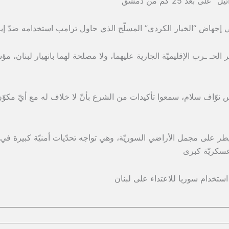
عد 25 كم من دمشق
ي إجهاض “الخيار الكردي” المسلّح الذي حاول ترامب استخدامه ضدّ إي
حـ ـرب الإقليميّة الجارية عليهما، ولا مصلحة لهما بانهيار لبنان، م
يس نوّاف سلام، سمعوا تأكيدات من الشرع بأنّ لا خلاف له مع أيّ مكوّ
سيطر على مجمل الأراضي السوريّة، وهي تواجه تحدّيات أمنيّة كبيرة في
 عسكريّة كبرى
ستخدام سوريا للاعتداء على لبنان