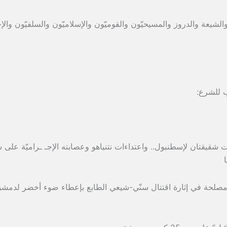
الشيعة والدروز والمسيحيّون والقوميّون والإسلاميّون والسلفيّون والإ
ب للشرع:
شقيقتان لإسطنبول.. واعتداءات نتنياهو وعصابته الإجـ ـراميّة على س
 لها مصلحة في إثارة اقتتال سنّي-شيعي الطابع بإعطاء ضوء أخضر لدمش