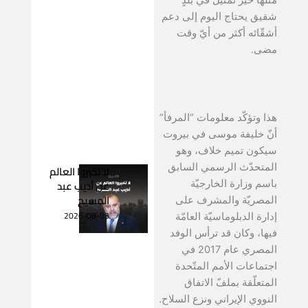
شقيق يحتاج اليوم إلى دعم
أشقّائه أكثر من أيّ وقت
مضى.
هذا وتؤكّد معلومات “المرفأ”
أنّ خليفة موسى في بيروت
سيكون تميم خلاف، وهو
المتحدّث الرسمي السابق
لا تخبروا العالم
عن أديب عبد
باسم وزارة الخارجيّة
المسيح
المصريّة والمشرف على
2026-08-03
إدارة الدبلوماسيّة العامّة
فيها، وكان قد ترأس الوفد
المصري عام 2017 في
اجتماعات الأمم المتّحدة
المتعلّقة بملفّ الاتفاق
النووي الإيراني ونزع السلاح.