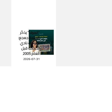
“المرفأ” يذكّر
السيّدة جعجع:
بطولات نادي
الحكمة قبل
العام 2005
2026-07-31