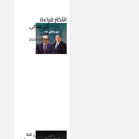
الأكثر قراءة
برّي يغطّي
عون..
2026-07-30
هل كان عبد