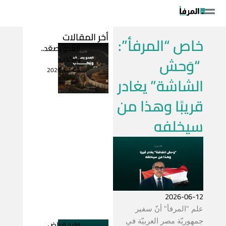
خطي
لى
لمحتوى
أخر المقالات
خاص “المرفأ”:
العدو يصعّد..
ويكذب
“وَحش
2026-08-05
الشاشة” يغادر
قريبًا وهذا من
سيخلفه
2026-06-12
علم “المرفأ” أنّ سفير
جمهوريّة مصر العربيّة في
وليد فياض