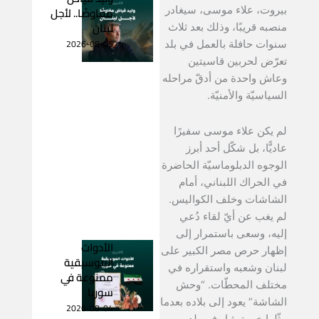
مفاوضًا.. لأجل
بيروت، علاء موسى، سيغادر
لبنان
منصبه قريبًا، وذلك بعد ثلاث
2026-08-05
سنوات حافلة بالعمل في بلد
تعرّض لحربين قاسيتين
وعاش واحدة من أدقّ مراحله
السياسيّة والأمنيّة.
لم يكن علاء موسى سفيرًا
عاديًّا، بل شكّل أحد أبرز
الوجوه الدبلوماسيّة الحاضرة
في الحراك اللبناني، أمام
الشاشات وخلف الكواليس.
لم يغب عن أيّ لقاء دُعي
إليه، وسعى باستمرار إلى
الأدوات
إظهار حرص مصر الكبير على
الموسيقية
لبنان وشعبه واستقراره في
ممنوعة في
مختلف المحطّات. “وحش
سوريا
الشاشة” يعود إلى بلاده بعدما
2026-08-04
مثّلها خير تمثيل في بلدٍ