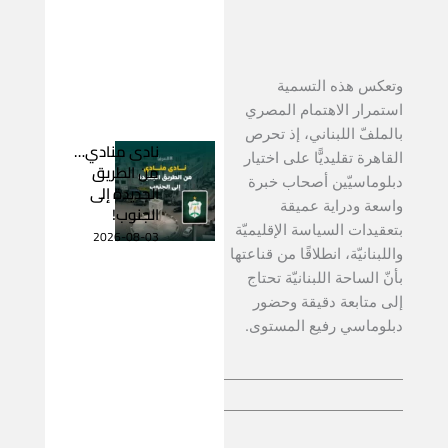
وتعكس هذه التسمية
استمرار الاهتمام المصري
بالملفّ اللبناني، إذ تحرص
نادى منادي…
القاهرة تقليديًّا على اختيار
من الطريق
دبلوماسيّين أصحاب خبرة
الجديدة إلى
واسعة ودراية عميقة
الجنوب!
بتعقيدات السياسة الإقليميّة
2026-08-03
واللبنانيّة، انطلاقًا من قناعتها
بأنّ الساحة اللبنانيّة تحتاج
إلى متابعة دقيقة وحضور
دبلوماسي رفيع المستوى.