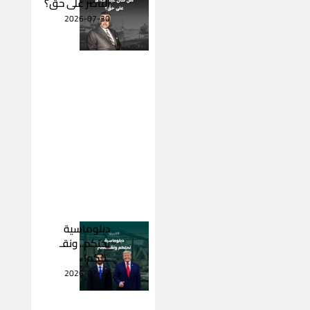
الناصر على حقّ؟
2026-07-30
دبلوماسية
نحبّكم.. ونقـ
ـتلكم!
2026-07-30