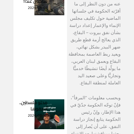
ساكنين عندا!
عنه من دون النظر إلى ما
2026-08-07
أقرّته الحكومة في جلساتها
الماضية حول تكليف مجلس
الإنماء والإعمار إعداد دراسة
بشأن نفق بيروت – البقاع،
الذي يعالج أزمة قطع طريق
ضهر البيدر بشكل نهائي،
ويعيد ربط العاصمة بمحافظة
البقاع وبعمق لبنان العربي،
ما يولّد أيضًا تنشيطًا خدميًّا
وتجاريًّا وعلى صعيد اليد
العاملة لمنطقة البقاع.
وبحسب معلومات “المرفأ”،
محبّو فلسطين..
فإنّ توجّه الحكومة جدّيّ في
أنصفوها
هذا الإطار، وإنّ رئيس
2026-08-07
الحكومة يتابع إنجاز دراسة
النفق، على أن يُصار إلى
بحثها ومناقشتها بعد الانتهاء