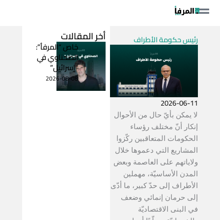
خطي
لى
لمحتوى
أخر المقالات
رئيس حكومة الأطراف
خاص “المرفأ”:
الصحناوي في
“إسرائيل”
2026-08-08
2026-06-11
لا يمكن بأيّ حال من الأحوال
إنكار أنّ مختلف رؤساء
الحكومات المتعاقبين ركّزوا
المشاريع التي دعموها خلال
ولاياتهم على العاصمة وبعض
المدن الأساسيّة، مهملين
الأطراف إلى حدّ كبير، ما أدّى
إلى حرمان إنمائي وضعف
في البنى الاقتصاديّة