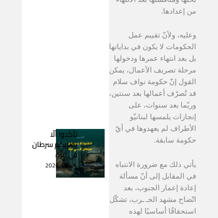
من إعدادها.
وعليه، ولأنّ تقييم عمل
الحكومات لا يكون في بداياتها
بل بعد انتهاء عمرها ودخولها
مرحلة تصريف الأعمال، يمكن
القول إنّ حكومة نواف سلام
قد تُصرّف أعمالها بعد سنتين،
وربّما بعد سنوات، على
إنجازات يلمسها لبنانيّو
الأطراف لم يعهدوها في أيّ
تأكّدوا ألّا
حكومة سابقة.
يصيبكم سرطان
في غزّة
2026-08-06
يأتي ذلك مع ضرورة الانتباه
في المقابل إلى أنّ مسألة
إعادة إعمار الجنوب، بعد
اتّضاح مشهد الحـ ـرب، تشكّل
استحقاقًا أساسيًا لهذه