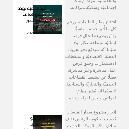
والخدماتيّة، مولّدًا أزمات
اليد الخفيّة تهدّد
اجتماعيّة وسكنيّة متراكمة.
العفو العام..
وهذا مصير
افتتاح مطار القليعات، ورغم
الأسير!
كل ما أُثير حوله سياسيًّا،
2026-08-07
يؤمّن بطبيعة الحال فرصة
إنمائيّة لمنطقة عكار، ولا
سيّما أنّه سيدفع نحو تحريك
العجلة الاقتصاديّة واستقطاب
الاستثمارات وخلق فرص
عمل مباشرة وغير مباشرة،
فضلًا عن تنشيط القطاعات
الخدميّة والتجاريّة والسياحيّة،
لا سيّما أنه يُعتبر مطارًا
لدولتين وليس لدولة واحدة.
إنجاز مشروع مطار القليعات
مفاوضو
يُحسب لحكومة الرئيس نوّاف
سوليدير..
سلام، ولكن لا يمكن الحديث