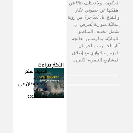
الحكومة، ولا تختلف بتاتًا في
أهمّيّتها عن خطوتَي عكار
والبقاع، بل تُعدّ جزءًا من رؤية
إنمائيّة متوازنة يُفترض أن
تشمل مختلف المناطق
اللبنانيّة، بما يضمن معالجة
آثار الحـ ـرب والحرمان
المزمن بالتوازي مع إطلاق
المشاريع التنموية الكبرى.
الأكثر قراءة
الجنوب سئِم
التفجير..
والاستيطان على
الطريق!
2026-08-03