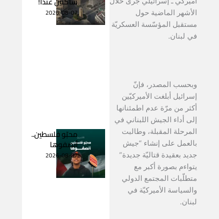
ساكنين عندا!
أميركي ـ إسرائيلي جرى خلال
2026-08-07
الأشهر الماضية حول
مستقبل المؤسّسة العسكريّة
في لبنان.
وبحسب المصدر، فإنّ
إسرائيل أبلغت الأميركيّين
أكثر من مرّة عدم اطمئنانها
إلى أداء الجيش اللبناني في
المرحلة المقبلة، وطالبت
محبّو فلسطين..
أنصفوها
بالعمل على إنشاء “جيش
2026-08-07
جديد بعقيدة قتاليّة جديدة”
يتواءم بصورة أكبر مع
متطلّبات المجتمع الدولي
والسياسة الأميركيّة في
لبنان.