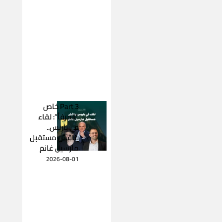
Part 3 خاص
“المرفأ”: لقاء
في باريس..
يناقش مستقبل
مارسيل غانم
2026-08-01