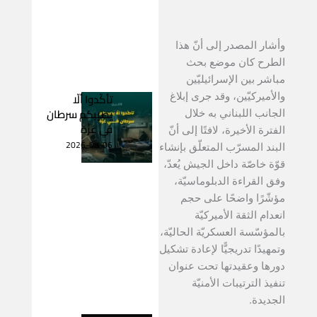
وأشار المصدر إلى أنّ هذا
الطرح كان موضع بحث
مباشر بين الإسرائيليّين
تأكّدوا ألّا
والأميركيّين، وقد جرى إبلاغ
يصيبكم سرطان
الجانب اللبناني به خلال
في غزّة
الفترة الأخيرة، لافتًا إلى أنّ
2026-08-06
البند المسرّب المتعلّق بإنشاء
قوّة خاصّة داخل الجيش يُعدّ،
وفق القراءة الدبلوماسيّة،
مؤشّرًا واضحًا على حجم
انعدام الثقة الأميركيّة
بالمؤسّسة العسكريّة الحاليّة،
وتمهيدًا تدريجيًّا لإعادة تشكيل
دورها وعقيدتها تحت عنوان
تنفيذ الترتيبات الأمنيّة
الجديدة.