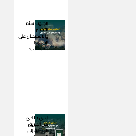
الجنوب سئِم
التفجير..
والاستيطان على
الطريق!
2026-08-03
نادى منادي…
من الطريق
الجديدة إلى