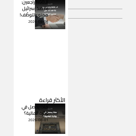
الـNGO راجعين:
إذا ضدّ إسرائيل
ممنوع تتوظّف!
2026-08-06
الأكثر قراءة
ماذا يحصل في
وزارة المالية؟
2026-08-01