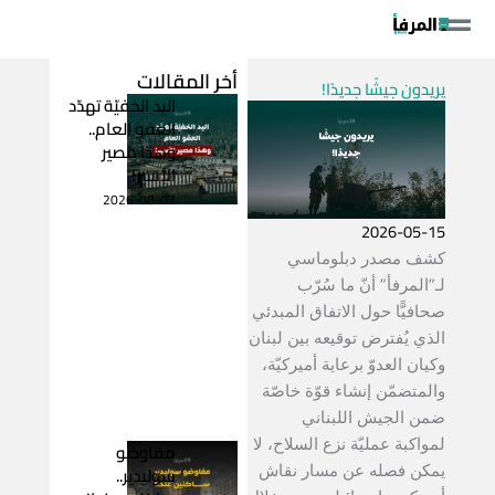
خطي
لى
لمحتوى
أخر المقالات
يريدون جيشًا جديدًا!
اليد الخفيّة تهدّد
العفو العام..
وهذا مصير
الأسير!
2026-08-07
2026-05-15
كشف مصدر دبلوماسي
لـ”المرفأ” أنّ ما سُرّب
صحافيًّا حول الاتفاق المبدئي
الذي يُفترض توقيعه بين لبنان
وكيان العدوّ برعاية أميركيّة،
والمتضمّن إنشاء قوّة خاصّة
ضمن الجيش اللبناني
لمواكبة عمليّة نزع السلاح، لا
مفاوضو
سوليدير..
يمكن فصله عن مسار نقاش