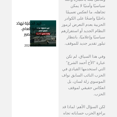
سياسيًا وأمنيًا لا يمكن
تجاهله، ما انعكس تعميمًا
داخليًا واضحًا على الكوادر
اليد الخفيّة تهدّد
الحزبية بعدم التعرض لرموز
العفو العام..
النظام الجديد أو استفزازهم
وهذا مصير
سياسيًا وإعلاميًا، بانتظار
الأسير!
تبلور تقدير جديد للموقف.
2026-08-07
وفي هذا السياق، لم تكن
عبارة “الأخ أحمد الشرع”
التي استخدمها القيادي في
الحزب النائب السابق نواف
الموسوي زلة لسان، بل
انعكاس حقيقي لموقف
الحزب.
لكن السؤال الأهم: لماذا قد
يراجع الحزب حساباته تجاه