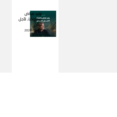
وليد فياض
مفاوضًا.. لأجل
لبنان
2026-08-05