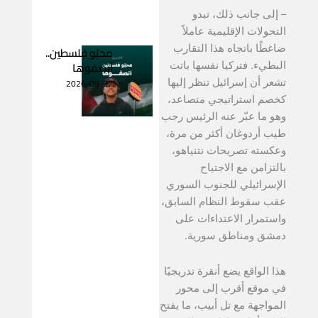
– إلى جانب ذلك، تبدو
التحولات الإقليمية عاملاً
ضاغطًا باتجاه هذا التقارب
محبّو فلسطين..
أنصفوها
البطيء. فتركيا نفسها باتت
2026-08-07
تشعر أن إسرائيل تنظر إليها
كخصم استراتيجي متصاعد،
وهو ما عبّر عنه الرئيس رجب
طيب أردوغان أكثر من مرة،
وعكسته تصريحات نتنياهو،
بالتزامن مع الاجتياح
الإسرائيلي للجنوب السوري
عقب سقوط النظام السابق،
واستمرار الاعتداءات على
دمشق ومناطق سورية.
هذا الواقع يضع أنقرة تدريجيًا
في موقع أقرب إلى محور
المواجهة مع تل أبيب، ما يفتح