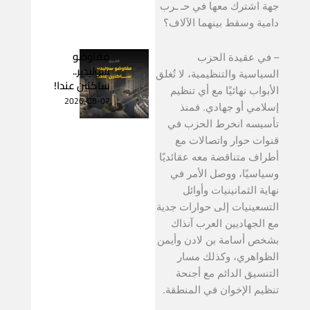
جهة اشترك معها في حـ ـرب
دامية وسقط بينهما الآلاف؟
مفاوضو
– في عقيدة الحزب
سوليدير..
السياسية والتنظيمية، لا تُغلق
ساكنين عندا!
الأبواب نهائيًا مع أي تنظيم
2026-08-07
إسلامي أو جهادي. فمنذ
تأسيسه انخرط الحزب في
قنوات حوار واتصالات مع
أطراف متناقضة معه عقائديًا
وسياسيًا، ووصل الأمر في
نهاية الثمانينيات وأوائل
التسعينيات إلى حوارات جدية
مع الجهاديين العرب آنذاك
بشخص أسامة بن لادن وأيمن
الظواهري، وكذلك مسار
التنسيق الدائم مع أجنحة
تنظيم الإخوان في المنطقة.