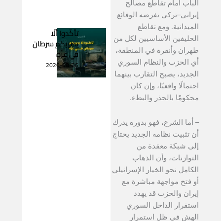
الباب أمام تقاطع مصالح
إيراني–تركي تفرضه الوقائع
الميدانية. ومع تقاطع
تأكّدوا ألّا
الحليفين الأساسيين لكل من
يصيبكم سرطان
طهران وأنقرة في المنطقة،
في غزّة
أي الحزب والنظام السوري
2026-08-06
الجديد، يصبح التقارب بينهما
احتمالًا واقعيًا، وإن كان
محكومًا بالحذر والبطء.
– أما الشرع، فهو بدوره يدرك
أن تثبيت نظامه الجديد يحتاج
إلى شبكة معقدة من
التوازنات، وأن الذهاب
الكامل نحو الخيار الإسرائيلي
أو فتح مواجهة مباشرة مع
إيران والحزب قد يهدد
استقرار الداخل السوري
الهش في ظل استمرار