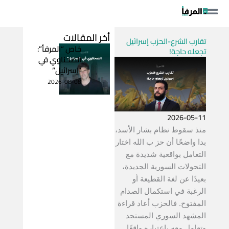
خطي
لى
لمحتوى
أخر المقالات
تقارب الشرع-الحزب إسرائيل
خاص “المرفأ”:
تجعله حاجة!
الصحناوي في
“إسرائيل”
2026-08-08
2026-05-11
منذ سقوط نظام بشار الأسد،
بدا واضحًا أن حز ب الله اختار
التعامل بواقعية شديدة مع
التحولات السورية الجديدة،
بعيدًا عن لغة القطيعة أو
الرغبة في استكمال الصدام
المفتوح. فالحزب أعاد قراءة
المشهد السوري المستجد
وتعامل معه باعتباره واقعًا