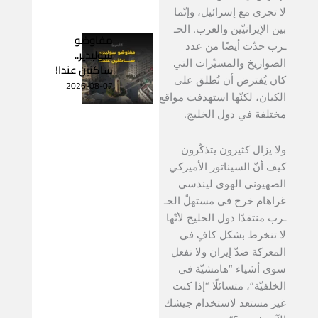
لا تجري مع إسرائيل، وإنّما
بين الإيرانيّين والعرب. الحـ
مفاوضو
ـرب حدّت أيضًا من عدد
سوليدير..
الصواريخ والمسيّرات التي
ساكنين عندا!
كان يُفترض أن تُطلق على
2026-08-07
الكيان، لكنّها استهدفت مواقع
مختلفة في دول الخليج.
ولا يزال كثيرون يتذكّرون
كيف أنّ السيناتور الأميركي
الصهيوني الهوى ليندسي
غراهام خرج في مستهلّ الحـ
ـرب منتقدًا دول الخليج لأنّها
لا تنخرط بشكل كافٍ في
المعركة ضدّ إيران ولا تفعل
سوى أشياء “هامشيّة في
الخلفيّة”، متسائلًا “إذا كنت
غير مستعد لاستخدام جيشك