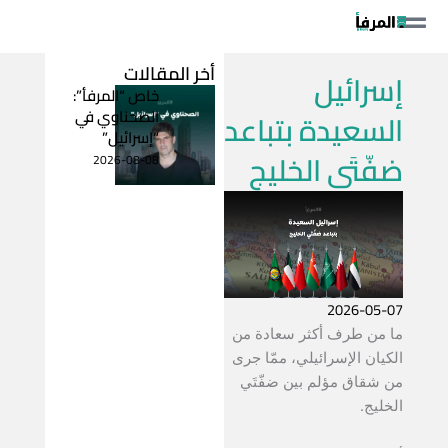
خطي
لى
لمحتوى
أخر المقالات
إسرائيل
خاص “المرفأ”:
الصحناوي في
السعيدة بتباعد
“إسرائيل”
ضفّتَي الخليج
2026-08-08
2026-05-07
ما من طرف أكثر سعادة من
الكيان الإسرائيلي، ممّا جرى
من شقاق مؤلم بين ضفّتَي
الخليج.