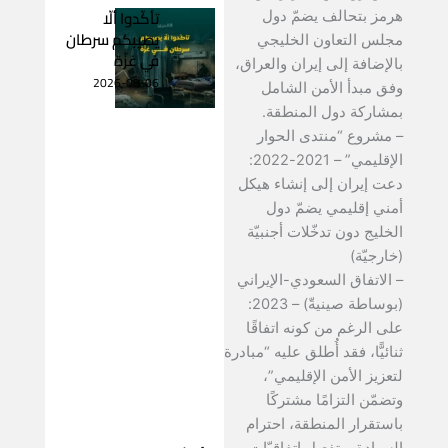
تأكّدوا ألّا
هرمز بتحالف يضمّ دول
يصيبكم سرطان
مجلس التعاون الخليجي
في غزّة
بالإضافة إلى إيران والعراق،
2026-08-06
وفق مبدأ الأمن الشامل
بمشاركة دول المنطقة.
– مشروع “منتدى الحوار
الإقليمي” – 2021-2022:
دعت إيران إلى إنشاء هيكل
أمني إقليمي يضمّ دول
الخليج دون تدخّلات أجنبيّة
(خارجيّة)
– الاتفاق السعودي-الإيراني
(بوساطة صينيةّ) – 2023:
على الرغم من كونه اتفاقًا
ثنائيًّا، فقد أُطلق عليه “مبادرة
لتعزيز الأمن الإقليمي”،
وتضمّن التزامًا مشتركًا
باستقرار المنطقة، احترام
السيادة، وتفعيل اتفاقيّات