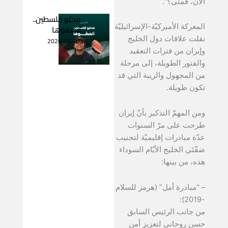
الآن، فمتى؟”.
محبّو فلسطين..
المعركة الأميركيّة-الإسرائيليّة
أنصفوها
نقلت علاقات دول الخليج
2026-08-07
وإيران من فترات التعقيد
والفتور الطويلة، إلى مرحلة
من المجهول والريبة التي قد
تكون طويلة.
ومن المهمّ التذكير بأنّ إيران
طرحت على مرّ السنوات
عدّة مبادرات إقليميّة لتجنيب
ضفّتَي الخليج الأيّام السوداء
هذه، من بينها:
– “مبادرة أمل” (هرمز للسلام
-2019):
من جانب الرئيس السابق
حسن روحاني لتعزيز أمن