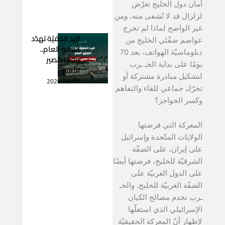
أمان دول الخليج تعرّض
لزلزال قد لا تُشفى منه، ومن
غير الواضح لماذا لم تخرج
اليد الخفيّة تهدّد
عواصم ضفّتَي الخليج من
العفو العام..
دبلوماسيّة الهواتف، بعد 70
وهذا مصير
يومًا على بداية الحـ ـرب
الأسير!
لتشكيل مبادرة مشتركة أو
2026-08-07
تحرّك جماعي للقاء والتفاهم
وكسر الحواجز؟
المعركة التي فرضتها
الولايات المتّحدة وإسرائيل
على إيران، على الضفّة
الشرقيّة للخليج، فرضتها أيضًا
على الدول العربيّة على
الضفّة الغربيّة للخليج. والحـ
ـرب تخدم مصالح الكيان
الإسرائيلي الذي استغلّها
لإظهار أنّ المعركة الحقيقيّة