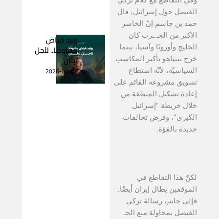
الفيصل حول إسرائيل، قال
حمد بن جاسم إنّ الخاسر
الأكبر من الحـ ـرب كان
وليد فياض
الخليج وأوروبّا وآسيا، بينما
مفاوضًا.. لأجل
لبنان
خرج نتنياهو بأكبر المكاسب
2026-08-05
السياسيّة، لأنّه استطاع
تسويق مشروعه القائم على
إعادة تشكيل المنطقة من
خلال خريطة “إسرائيل
الكبرى”، وفرض تحالفات
جديدة بالقوّة.
لكنّ هذا التقاطع في
الموقفين يطال إيران أيضًا.
فإلى جانب رسالة تركي
الفيصل بمحاولة منع الحـ