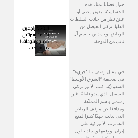
حول قضايا بمثل هذه
الحساسيّة، بدون رضى أو
غضّ نظر من جانب السلطات
العليا. تركي الفيصل من
الـNGO راجعين:
إذا ضدّ إسرائيل
الرياض، وحمد بن جاسم آل
ممنوع تتوظّف!
ثاني من الدوحة.
2026-08-06
في مقال وصف بالـ”جريء”
في صحيفة “الشرق الأوسط”
السعوديّة، كتب الأمير تركي
الفيصل الذي يبدو ناطقًا غير
رسمي باسم المملكة
ومدافعًا عن موقف الرياض
التي بذلت جهدًا كبيرًا لمنع
الحـ ـرب الأميركية على
إيران، ووقفها وإيجاد حلول