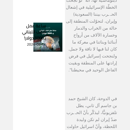
دبلوماسيّة لها، أنّه “لو نجحت
الخطّة الإسرائيلية في إشعال
الحـ ـرب بيننا (السعودية)
وإيران، لتحوّلت المنطقة إلى
ساعة عمل
حالة من الخراب والدمار
النائب اللبناني
وخسارة الآلاف من أرواح
بـ1000 دولار!
أبنائنا وبناتنا في معركة ما
2026-08-06
كان لنا فيها لا ناقة ولا جمل.
ولنجحت إسرائيل في فرض
إرادتها على المنطقة وبقيت
الفاعل الوحيد في محيطنا”.
في الدوحة، كان الشيخ حمد
بن جاسم آل ثاني، يطل
تلفزيونيًّا، ليذكّر بأنّ الحـ ـرب
ضدّ إيران لم تكن وليدة
اللحظة، وأنّ اسرائيل حاولت