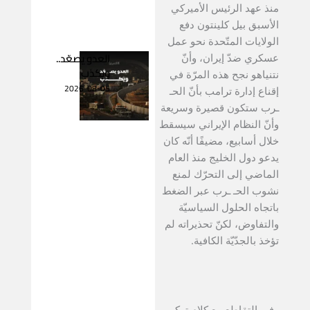
منذ عهد الرئيس الأميركي
الأسبق بيل كلينتون دفع
الولايات المتّحدة نحو عمل
العدو يصعّد..
عسكري ضدّ إيران، وأنّ
ويكذب
نتنياهو نجح هذه المرّة في
2026-08-05
إقناع إدارة ترامب بأنّ الحـ
ـرب ستكون قصيرة وسريعة
وأنّ النظام الإيراني سيسقط
خلال أسابيع، مضيفًا أنّه كان
يدعو دول الخليج منذ العام
الماضي إلى التحرّك لمنع
نشوب الحـ ـرب عبر الضغط
باتجاه الحلول السياسيّة
والتفاوض، لكنّ تحذيراته لم
تؤخذ بالجدّيّة الكافية.
وفي التقاطع مع كلام تركي