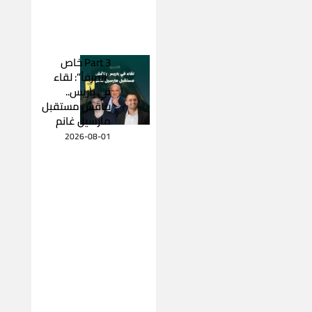
Part 3 خاص
“المرفأ”: لقاء
في باريس..
يناقش مستقبل
مارسيل غانم
2026-08-01