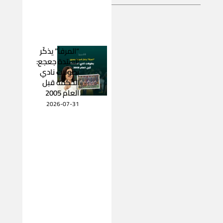
“المرفأ” يذكّر
السيّدة جعجع:
بطولات نادي
الحكمة قبل
العام 2005
2026-07-31