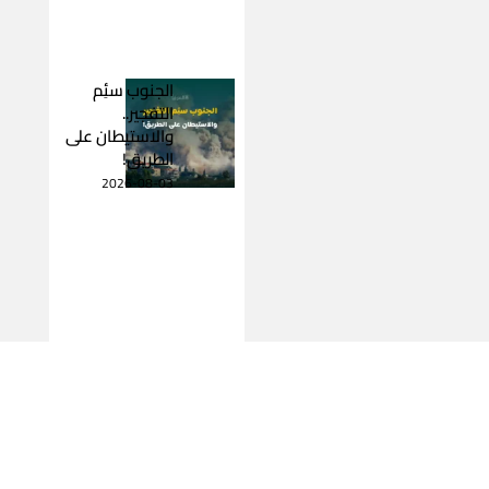
الجنوب سئِم
التفجير..
والاستيطان على
الطريق!
2026-08-03