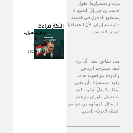
ـرب واستمرارها، يقول
جاسم بن جبر إنّ الخليج لا
يستطيع الدخول في قطيعة
الأكثر قراءة
دائمة مع إيران، لأنّ الجغرافيا
جبران باسيل..
تفرض التعايش.
يعود إلى
المشهد
2026-07-31
هذه حقائق. يبقى أن نرى
كيف ستترجم الرياض
والدوحة مواقفهما هذه،
وكيف ستتصرّف أبو ظبي
أيضًا. ولا يقلّ أهمّية، كيف
ستتعامل طهران مع هذه
الرسائل الموجّهة من عواصم
الضفّة الغربيّة للخليج.