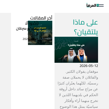
خطي
لى
لمحتوى
أخر المقالات
على ماذا
تأكّدوا ألّا
يصيبكم سرطان
يلتقيان؟
في غزّة
2026-08-06
2026-05-12
موقفان يقولان الكثير.
والقائلان لا يحملان صفة
رسميّة، لكنّهما يعبّران كثيرًا
عن مزاج سائد داخل أروقة
الحكم في بلديهما اللذين لا
تخرج منهما أراء وأفكار
سياسيّة بمثل هذا الوضوح