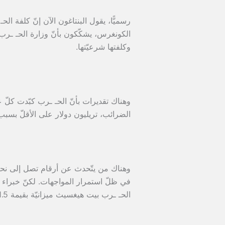
الكونغرس، يشكّكون بأنّ وزارة الحـ ـرب
وكلفتها شرعيّتها.
الضرائب، تريليون دولار على الأقلّ بسبب 
في ظلّ استمرار المواجهات. لكنّ خبراء ل
الحـ ـرب بيت هيغسيث ميزانيّة بقيمة 1.5 تريليون دولار للعام 2027.