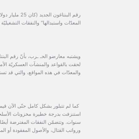
رقم البنتاغون
المعدّات واستبدالها” والنفقات التشغيليّة ا
ويشتبه معارضو الحـ ـرب، بأنّ رقم البنتا
والمعدّات في هذه المواقع، والتي قد تستدعي جه
كما لم تتبلور بشكل كامل حتّى الآن قي
استنزفت بدرجة خطيرة مخزونات الأسلحة، 
ورواتب القتال، والأصول المفقودة أو المد