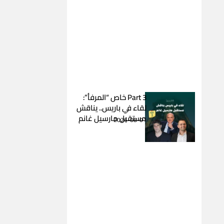
Part 3 خاص “المرفأ”:
لقاء في باريس.. يناقش
مستقبل مارسيل غانم
2026-08-01