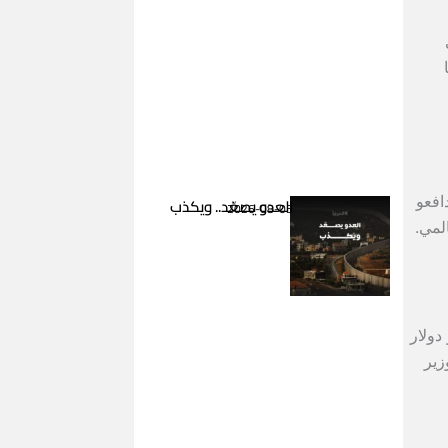
ي
كبّد دافعو
العدو يصعّد.. ويكذب
2026-08-05
لمي.
كخسائر للاقتصاد الأميركي، وربّما تصل إلى 77 مليار دولار
زير