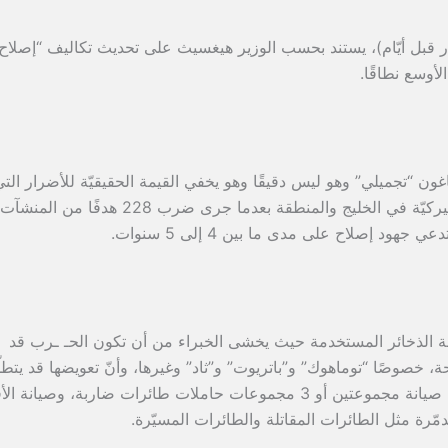
 الجديد (كان 25 مليار دولار قبل أيّام)، يستند بحسب الوزير هيغسيث على تحديث تكاليف “إصلاح
لأوسع نطاقًا.
غون “تجميلي” وهو ليس دقيقًا وهو يخفي القيمة الحقيقيّة للأضرار الت
لحقت بالقواعد والمنشآت العسكريّة الأميركيّة في الخليج والمنطقة بعدما جرى ضرب 228 هدفًا من المنشآت
ود إصلاح على مدى ما بين 4 إلى 5 سنوات.
مة الذخائر المستخدمة حيث يخشى الخبراء من أن تكون الحـ ـرب قد
خصوصًا “توماهوك” و”باتريوت” و”ثاد” وغيرها، وأنّ تعويضها قد يتطل
سنوات. وتتضمّن النفقات المفترضة أيضًا صيانة مجموعتين أو 3 مجموعات حاملات طائرات ضاربة، وصيانة
مّرة مثل الطائرات المقاتلة والطائرات المسيّرة.