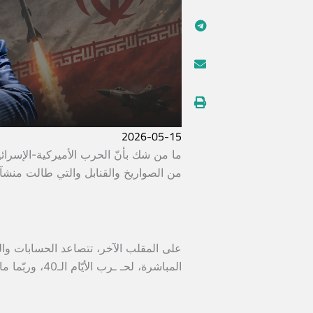
2026-05-15
ما من شك بأنّ الحرب الأميركية-الإسرائيل
من الصواريخ والقنابل والتي طالت منشآتها ا
على المقلب الآخر، تتصاعد الحسابات والن
المباشرة، لحـ ـرب الأيّام الـ40، وربّما ما هو أبعد منها.