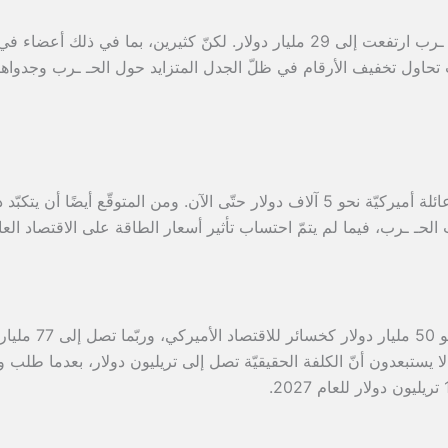
رسميًّا، يقول البنتاغون الآن إنّ كلفة الحـ ـرب ارتفعت إلى 29 مليار دولار. لكنّ كثيرين، بما في ذلك أعضاء ف
 تحاول تخفيف الأرقام في ظلّ الجدل المتزايد حول الحـ ـرب وجدواها
وهناك تقديرات بأنّ الحـ ـرب كبّدت كلّ عائلة أميركيّة نحو 5 آلاف دولار حتّى الآن. ومن المتوقّع أيضًا أن يت
الحـ ـرب، فيما لم يتمّ احتساب تأثير أسعار الطاقة على الاقتصاد العا
وهناك من يتّحدث عن أرقام تصل إلى نحو 50 مليار دولار 
ا يستبعدون أنّ الكلفة الحقيقيّة تصل إلى تريليون دولار، بعدما طلب و