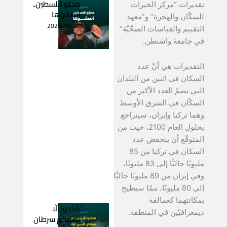
محبّو فلسطين..
تقديرات “مركز الخبرات
أنصفوها
للسكّان والهجرة” و”معهد
2026-08-07
التقييم والقياسات الصحّيّة”
في جامعة واشنطن.
التقديرات هي أنّ عدد
السكان في اثنين من البلدان
التي تضمّ العدد الأكبر من
السكّان في الشرق الأوسط
وهما تركيا وإيران، سيتراجع
بحلول العام 2100، حيث من
المتوقّع أن ينخفض عدد
السكان في تركيا من 85
مليونًا حاليًّا إلى 83 مليونًا،
وفي إيران من 89 مليونًا حاليًّا
إلى 80 مليونًا، ممّا سيطيح
بمكانتهما كعمالقة
تأكّدوا ألّا
ديمغرافيّين في المنطقة.
يصيبكم سرطان