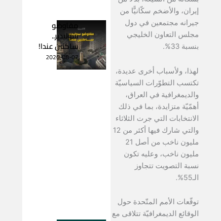
إيران، والأضخم سكّانيًّا من
مفاوضو
جيرانه مجتمعين في دول
سوليدير..
مجلس التعاون الخليجي
ساكنين عندا!
بنسبة 33%.
2026-08-07
لهذا، ولأسباب أخرى عديدة،
تكتسب التطوّرات السياسيّة
والديمغرافية في العراق،
أهمّيّة متزايدة، بما في ذلك
الانتخابات التي جرت الثلاثاء
والتي شارك فيها أكثر من 12
مليون ناخب من أصل 21
مليون ناخب، وعليه تكون
نسبة التصويت تتجاوز
الـ55%.
توقّعات الأمم المتّحدة حول
الوقائع الديمغرافيّة تتلاقى مع