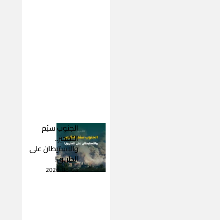
الجنوب سئِم
التفجير..
والاستيطان على
الطريق!
2026-08-03