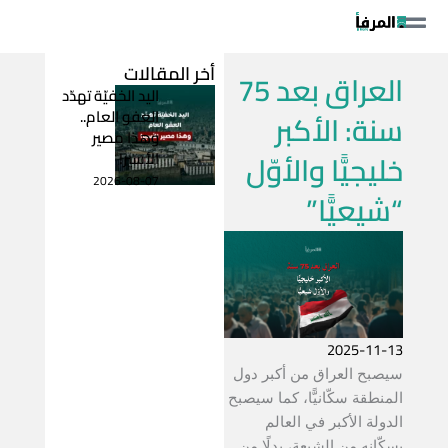
خطي
لى
لمحتوى
أخر المقالات
العراق بعد 75
اليد الخفيّة تهدّد
العفو العام..
سنة: الأكبر
وهذا مصير
خليجيًّا والأوّل
الأسير!
2026-08-07
“شيعيًّا”
2025-11-13
سيصبح العراق من أكبر دول
المنطقة سكّانيًّا، كما سيصبح
الدولة الأكبر في العالم
بسكّانه من الشيعة، بدلًا من