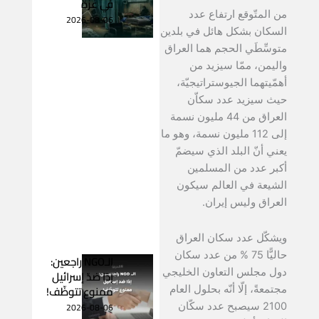
في غزّة
من المتّوقع ارتفاع عدد
2026-08-06
السكان بشكل هائل في بلدين
متوسِّطَي الحجم هما العراق
واليمن، ممّا سيزيد من
أهمّيتهما الجيوستراتيجيّة،
حيث سيزيد عدد سكاّن
العراق من 44 مليون نسمة
إلى 112 مليون نسمة، وهو ما
يعني أنّ البلد الذي سيضمّ
أكبر عدد من المسلمين
الشيعة في العالم سيكون
العراق وليس إيران.
ويشكّل عدد سكان العراق
حاليًّا 75 % من عدد سكان
الـNGO راجعين:
دول مجلس التعاون الخليجي
إذا ضدّ إسرائيل
ممنوع تتوظّف!
مجتمعةً، إلّا أنّه بحلول العام
2026-08-06
2100 سيصبح عدد سكّان