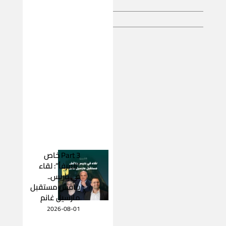
Part 3 خاص
“المرفأ”: لقاء
في باريس..
يناقش مستقبل
مارسيل غانم
2026-08-01