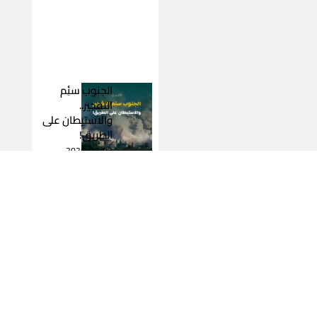
الجنوب سئِم
التفجير..
والاستيطان على
الطريق!
2026-08-03
اقرأ المزيد