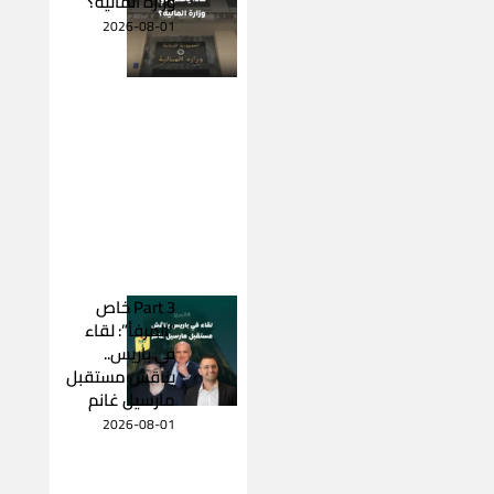
وزارة المالية؟
2026-08-01
Part 3 خاص
“المرفأ”: لقاء
في باريس..
يناقش مستقبل
مارسيل غانم
2026-08-01