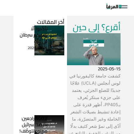
خطي
لى
لمحتوى
أخر المقالات
أقرع؟ إلى حين
تأكّدوا ألّا
يصيبكم سرطان
في غزّة
2026-08-06
2025-05-15
كشفت جامعة كاليفورنيا في
لوس أنجلس (UCLA) علاجًا
جديدًا للصلع الجزئي، يعتمد
على جزيء مبتكر يُعرف
بـPP405، أظهر قدرة على
إعادة تنشيط بصيلات الشعر
الـNGO راجعين:
الخاملة وغير المتضرّرة، ما
إذا ضدّ إسرائيل
أدّى إلى نموّ شعر كثيف بدلًا
ممنوع تتوظّف!
من الزغب الخفيف الناتج عن