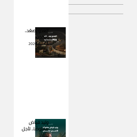
العدو يصعّد..
ويكذب
2026-08-05
وليد فياض
مفاوضًا.. لأجل
لبنان