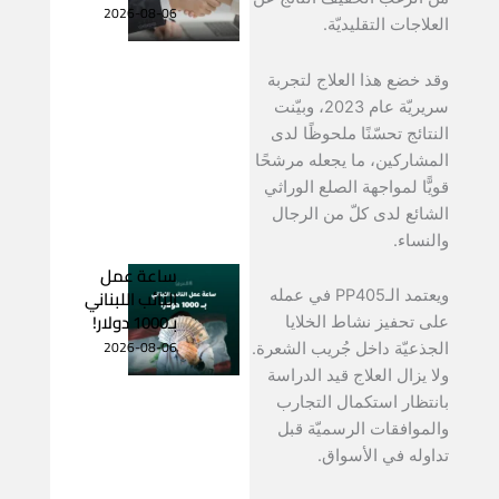
2026-08-06
العلاجات التقليديّة.
وقد خضع هذا العلاج لتجربة
سريريّة عام 2023، وبيّنت
النتائج تحسّنًا ملحوظًا لدى
المشاركين، ما يجعله مرشحًا
قويًّا لمواجهة الصلع الوراثي
الشائع لدى كلّ من الرجال
والنساء.
ساعة عمل
النائب اللبناني
ويعتمد الـPP405 في عمله
بـ1000 دولار!
على تحفيز نشاط الخلايا
2026-08-06
الجذعيّة داخل جُريب الشعرة.
ولا يزال العلاج قيد الدراسة
بانتظار استكمال التجارب
والموافقات الرسميّة قبل
تداوله في الأسواق.