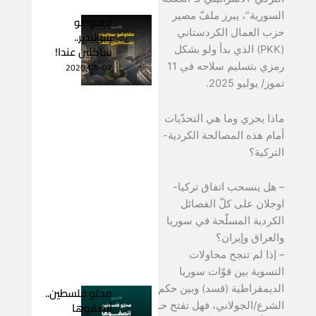
السورية”، يبرز ملفّ مصير
مفاوضو
حزب العمال الكردستاني
سوليدير..
ساكنين عندا!
(PKK) الذي بدأ ولو بشكل
2026-08-07
رمزي بتسليم سلاحه في 11
تموز/ يوليو 2025.
ماذا يجري وما هي التحدّيات
أمام هذه المصالحة الكردية-
التركية؟
– هل ينسحب اتفاق تركيا-
اوجلان على كلّ الفصائل
الكردية المسلّحة في سوريا
والعراق وإيران؟
– إذا لم تنجح محاولات
التسوية بين قوّات سوريا
الديمقراطية (قسد) وبين حكم
محبّو فلسطين..
أنصفوها
الشرع/الجولاني، فهل تفتح حـ