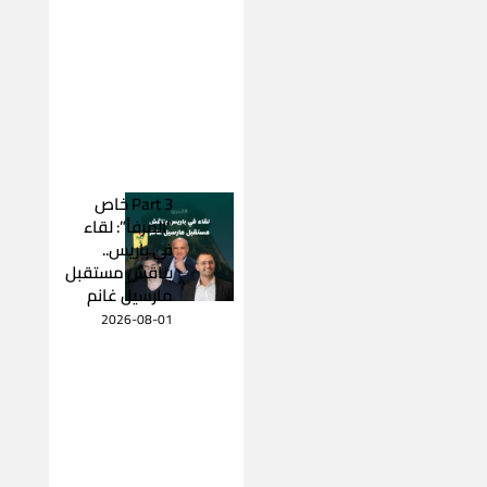
Part 3 خاص
“المرفأ”: لقاء
في باريس..
يناقش مستقبل
مارسيل غانم
2026-08-01