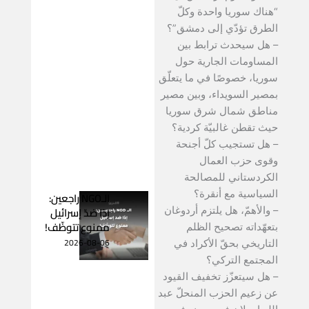
“هناك سوريا واحدة وكلّ
الطرق تؤدّي إلى دمشق”؟
– هل سيحدث ترابط بين
المساومات الجارية حول
سوريا، خصوصًا في ما يتعلّق
بمصير السويداء، وبين مصير
مناطق شمال شرق سوريا
حيث تقطن غالبيّة كردية؟
– هل تستجيب كلّ أجنحة
وقوى حزب العمال
الكردستاني للمصالحة
السياسية مع أنقرة؟
الـNGO راجعين:
إذا ضدّ إسرائيل
– والأهمّ، هل يلتزم أردوغان
ممنوع تتوظّف!
بتعهّداته تصحيح الظلم
2026-08-06
التاريخي بحقّ الأكراد في
المجتمع التركي؟
– هل سيتعزّز تخفيف القيود
عن زعيم الحزب المنحلّ عبد