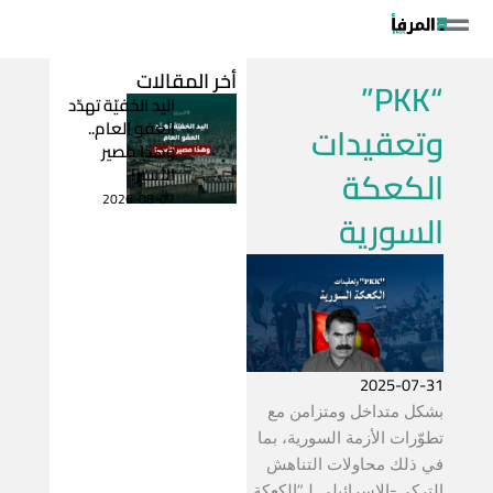
خطي
لى
لمحتوى
أخر المقالات
“PKK”
اليد الخفيّة تهدّد
العفو العام..
وتعقيدات
وهذا مصير
الكعكة
الأسير!
2026-08-07
السورية
2025-07-31
بشكل متداخل ومتزامن مع
تطوّرات الأزمة السورية، بما
في ذلك محاولات التناهش
التركي-الاسرائيلي لـ”الكعكة