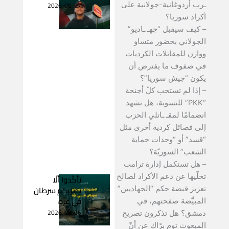
2026-08-07
ـرب أردوغانية-جولانية على
أكراد سوريا؟
– كيف سيقبل “جهـ ـاديو”
الجولاني بحضور متساو
ووازن للمقاتلات الكرديات
في صفوف ما يفترض أن
يكون “جيش سوريا”؟
– إذا لم تستجب كلّ أجنحة
“PKK” للتسوية، هل نشهد
انضمامًا لمقـ ـاتلي الحزب
إلى فصائل كردية أخرى مثل
“قسد” أو “وحدات حماية
الشعب” السوريّة؟
– هل تستكمل إدارة ترامب
تخلّيها عن دعم الأكراد لصالح
تأكّدوا ألّا
يصيبكم سرطان
تعزيز قبضة حكم “الجهاديين”
في غزّة
المبيَّضة صفحتهم، في
2026-08-06
دمشق؟ هل تذكرون تصريح
المبعوث توم برّاك عن أنّ