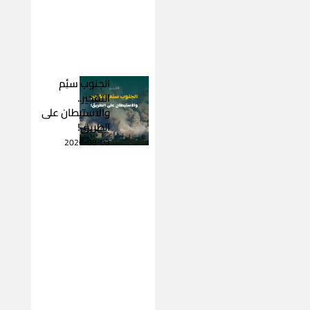
الجنوب سئِم
التفجير..
والاستيطان على
الطريق!
2026-08-03