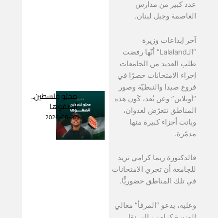
عدد كبير من مدارس
العاصمة وجبل لبنان.
آخر إبداعات وزيرة
“الـLalaland” أنّها رفضت
طلب العديد من الجامعات
إجراء الامتحانات حصرًا في
فروع صيدا والنبطيّة وصور
محبّو فلسطين..
“أونلاين” وعن بُعد، كَون هذه
أنصفوها
المناطق تتعرّض لعدوان،
2026-08-07
وباتت أجزاء كبيرة منها
مدمّرة.
فالدكتورة ريما كرامي تريد
للجامعة أن تجري الامتحانات
في تلك المناطق حضوريًّا.
وعليه، يدعو “المرفأ” معالي
الوزيرة كرامي، إلى نقل