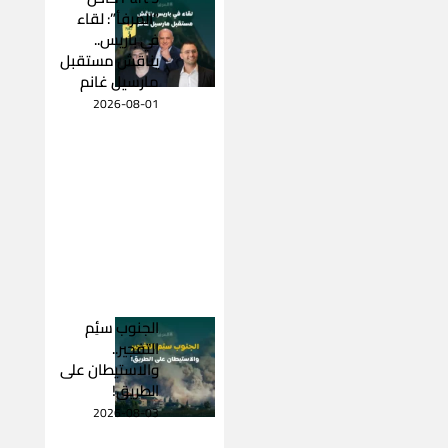
“المرفأ”: لقاء
في باريس..
يناقش مستقبل
مارسيل غانم
2026-08-01
الجنوب سئِم
التفجير..
والاستيطان على
الطريق!
2026-08-03