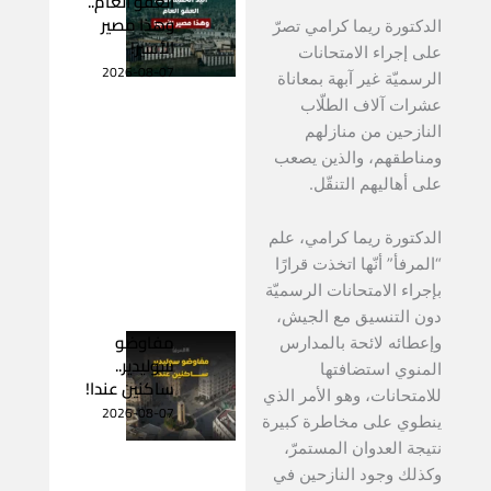
العفو العام..
وهذا مصير
الدكتورة ريما كرامي تصرّ
الأسير!
على إجراء الامتحانات
2026-08-07
الرسميّة غير آبهة بمعاناة
عشرات آلاف الطلّاب
النازحين من منازلهم
ومناطقهم، والذين يصعب
على أهاليهم التنقّل.
الدكتورة ريما كرامي، علم
“المرفأ” أنّها اتخذت قرارًا
بإجراء الامتحانات الرسميّة
دون التنسيق مع الجيش،
مفاوضو
وإعطائه لائحة بالمدارس
سوليدير..
المنوي استضافتها
ساكنين عندا!
للامتحانات، وهو الأمر الذي
2026-08-07
ينطوي على مخاطرة كبيرة
نتيجة العدوان المستمرّ،
وكذلك وجود النازحين في