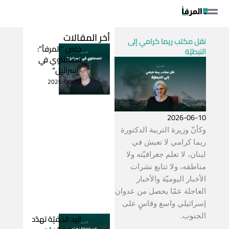
خطي
لى
لمحتوى
أخر المقالات
نقل مكتب ريما كرامي إلى
خاص “المرفأ”:
النبطيّة
الصحناوي في
“إسرائيل”
2026-08-08
2026-06-10
وكأنّ وزيرة التربية الدكتورة
ريما كرامي لا تعيش في
لبنان، لا تعلم جغرافيّته ولا
مناطقه، ولا تتابع نشرات
الأخبار اليوميّة والأخبار
العاجلة عمّا يحصل من عدوان
إسرائيلي واسع وقاسٍ على
الجنوب.
اليد الخفيّة تهدّد