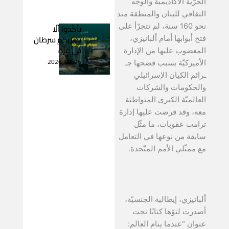
الحرّيّة الأكاديميّة والوجه
الثقافي للبنان والمنطقة منذ
تأكّدوا ألّا
نحو 160 سنة، لم تتجرّأ على
يصيبكم سرطان
فتح أبوابها أمام ألبانيزي،
في غزّة
المغضوب عليها من الإدارة
2026-08-06
الأميركيّة بسبب فضحها جـ
ـرائم الكيان الإسرائيلي
والحكومات والشركات
العالميّة الكبرى المتواطئة
معه، وقد قرضت عليها إدارة
ترامب عقوبات، ما مثّل
سابقة من نوعها في التعامل
مع ممثّلي الأمم المتّحدة.
ألبانيزي، إيطالية الجنسيّة،
أصدرت لتوّها كتابًا تحت
عنوان “عندما ينام العالم: