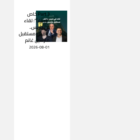
Part 3 خاص
“المرفأ”: لقاء
في باريس..
يناقش مستقبل
مارسيل غانم
2026-08-01