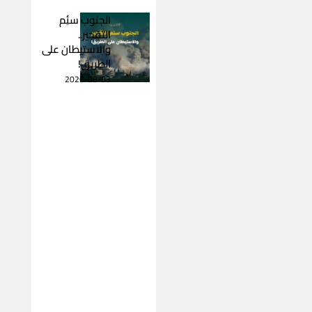
الجنوب سئِم
التفجير..
والاستيطان على
الطريق!
2026-08-03