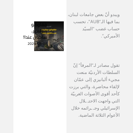
ويبدو أنّ بعض جامعات لبنان،
بما فيها الـ”AUB”، تحسب
مفاوضو
حساب غضب “السيّد
سوليدير..
ساكنين عندا!
الأميركي”.
2026-08-07
تقول مصادر لـ”المرفأ” إنّ
السلطات الأردنيّة منعت
مجيء ألبانيزي إلى عمّان
لإلقاء محاضرة، والتي برزت
كأحد أقوى الأصوات الغربيّة
التي واجهت الاحتـ ـلال
الإسرائيلي وجـ ـرائمه خلال
الأعوام الثلاثة الماضية.