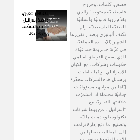
قصص، كلمات، وجروح
الـNGO راجعين:
فلسطينيّة مفتوحة” والذي
إذا ضدّ إسرائيل
يقدّم رؤية قانونيّة وإنسانيّة
ممنوع تتوظّف!
للقضيّة الفلسطينيّة. ولم
2026-08-06
تكتف ألبانيزي بإصدار تقريرها
الشهير (الإبـ ـادة الجماعيّة
في غزّة: جـ ـريمة جماعيّة)،
الذي يفضح التواطؤ العالمي،
حكومات وشركات، مع الكيان
الإسرائيلي، وإنّما خاطبت
برسائل هذه الشركات محذّرة
إيّاها من مواجهة مسؤوليّات
جنائيّة محتملة إذا استمرّت
علاقاتها التجاريّة مع
“إسرائيل”، من بينها شركات
تكنولوجيا وخدمات ماليّة
وتصنيع، ما دفع إدارة ترامب
إلى المطالبة بفصلها من
الأمم المتّحدة ومنعها من