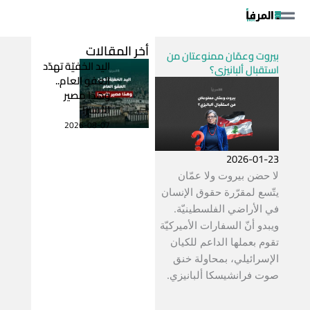
خطي
لى
لمحتوى
أخر المقالات
بيروت وعمّان ممنوعتان من
اليد الخفيّة تهدّد
استقبال ألبانيزي؟
العفو العام..
وهذا مصير
الأسير!
2026-08-07
2026-01-23
لا حضن بيروت ولا عمّان
يتّسع لمقرّرة حقوق الإنسان
في الأراضي الفلسطينيّة.
ويبدو أنّ السفارات الأميركيّة
تقوم بعملها الداعم للكيان
الإسرائيلي، بمحاولة خنق
صوت فرانشيسكا ألبانيزي.