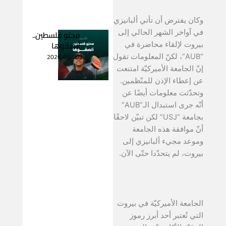
وكان يفترض أن تأتي ألبانيزي
في آواخر الشهر الحالي إلى
محبّو فلسطين..
أنصفوها
بيروت لإلقاء محاضرة في
2026-08-07
“AUB”، لكنّ المعلومات تقول
إنّ الجامعة الأميركيّة امتنعت
عن إعطاء الإذن للمنّظمين.
وتحدّثت معلومات أيضًا عن
أنّه جرى استبدال الـ”AUB”
بجامعة “USJ” لكن تبيّن لاحقًا
أنّ موافقة هذه الجامعة
وموعد مجيء ألبانيزي إلى
بيروت، لم يتحدّدا حتّى الآن.
الجامعة الأميركيّة في بيروت
التي تُعتبر أحد أبرز رموز