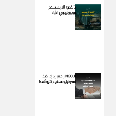
تأكّدوا ألّا يصيبكم
سرطان في غزّة
2026-08-06
الـNGO راجعين: إذا ضدّ
إسرائيل ممنوع تتوظّف!
2026-08-06