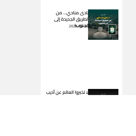
نادى منادي… من
الطريق الجديدة إلى
الجنوب!
2026-08-03
لا تخبروا العالم عن أديب
عبد المسيح
2026-08-03