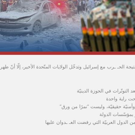
جة الحـ ـرب مع إسرائيل وتدخّل الولايات المتّحدة الأخير، إلّا أنّ طهر