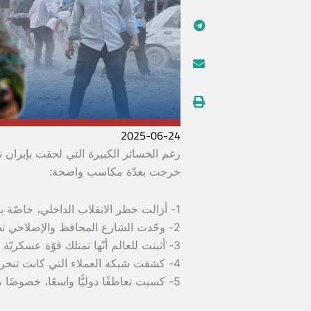
2025-06-24
رغم الخسائر الكبيرة التي لحقت بإيران نتي
خرجت بعدّة مكاسب واضحة:
1- أزالت خطر الانقلاب الداخلي، خاصّة بعد التوتّرات في الحوزة الدينيّة
2- وحّدت الشارع المحافظ والإصلاحي تحت راية واحدة
3- أثبتت للعالم أنّها تمتلك قوّة عسكريّة وأمنيّة حقيقيّة، وليست “نمرًا من ورق”
4- كشفت شبكة العملاء التي كانت تنخر بمؤسّسات الدولة
5- كسبت تعاطفًا دوليًّا واسعًا، خصوصًا من الدول العربيّة التي رفضت العـ ـدوان عليها