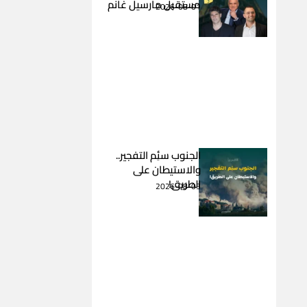
مستقبل مارسيل غانم
2026-08-01
الجنوب سئِم التفجير..
والاستيطان على
الطريق!
2026-08-03