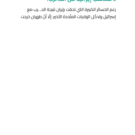
رغم الخسائر الكبيرة التي لحقت بإيران نتيجة الحـ ـرب مع
إسرائيل وتدخّل الولايات المتّحدة الأخير، إلّا أنّ طهران خرجت