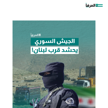
خطي
لى
لمحتوى