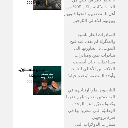
2026-08-07
الحساسيّات، ولكن 99% من
أهل المنطقتين، فتحوا قلوبهم
وبيوتهم للأهالي النّازحين.
المبادرات الطرابلسية
والعكّاريّة لم تقف عند فتح
البيوت، بل تجاوزتها الى
مبادرات طبخ ومبادرات
مساعدات، حتّى أصبحت
محبّو فلسطين..
العلاقة بين الأهالي النازحين
أنصفوها
وأولاد المنطقة “وحدة حياة”.
2026-08-07
النازحون نقلوا ارتياحهم في
المنطقتين بعد رحيلهم عنهما،
وكتبوا وعبّروا عن الوحدة
الوطنيّة التي شعروا بها في
فترة نزوحهم.
مليارات الدولارات التي