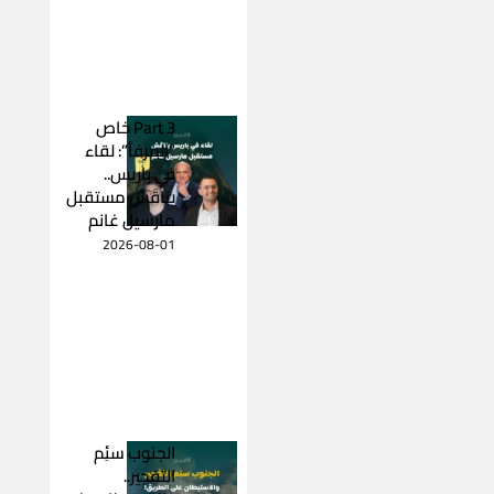
Part 3 خاص
“المرفأ”: لقاء
في باريس..
يناقش مستقبل
مارسيل غانم
2026-08-01
الجنوب سئِم
التفجير..