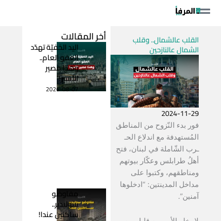
خطي
لى
لمحتوى
أخر المقالات
القلب عالشمال.. وقلب
اليد الخفيّة تهدّد
الشمال عالنازحين
العفو العام..
وهذا مصير
الأسير!
2026-08-07
2024-11-29
فور بدء النّزوح من المناطق
المُستهدفة مع اندلاع الحـ
ـرب الشّاملة في لبنان، فتح
أهلُ طرابلس وعكّار بيوتهم
ومناطقهم، وكتبوا على
مداخل المدينتين: “ادخلوها
مفاوضو
آمنين”.
سوليدير..
ساكنين عندا!
لا يخلو الأمر من قليلٍ من