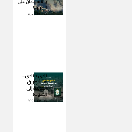
والاستيطان على
الطريق!
2026-08-03
نادى منادي…
من الطريق
الجديدة إلى
الجنوب!
2026-08-03