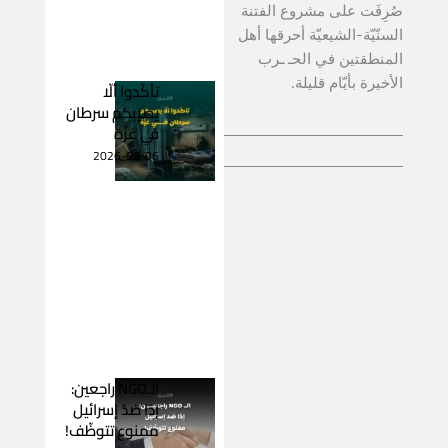
صُرِفَت على مشروع الفتنة
السنّيّة-الشيعيّة أحرقها أهل
المنطقتين في الحـ ـرب
الأخيرة بأيّام قليلة.
تأكّدوا ألّا
يصيبكم سرطان
في غزّة
2026-08-06
الـNGO راجعين:
إذا ضدّ إسرائيل
ممنوع تتوظّف!