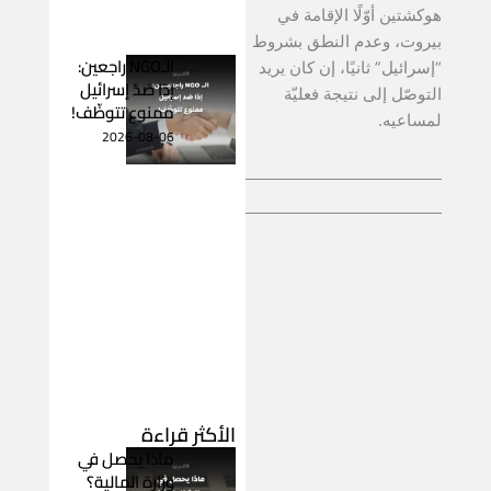
هوكشتين أوّلًا الإقامة في
بيروت، وعدم النطق بشروط
الـNGO راجعين:
“إسرائيل” ثانيًا، إن كان يريد
إذا ضدّ إسرائيل
التوصّل إلى نتيجة فعليّة
ممنوع تتوظّف!
لمساعيه.
2026-08-06
الأكثر قراءة
ماذا يحصل في
وزارة المالية؟