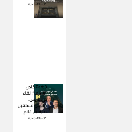
2026-08-01
Part 3 خاص
“المرفأ”: لقاء
في باريس..
يناقش مستقبل
مارسيل غانم
2026-08-01