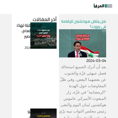
خطي
لى
لمحتوى
أخر المقالات
هل ينتقل هوكشتين للإقامة
اليد الخفيّة تهدّد
في بيروت؟
العفو العام..
وهذا مصير
الأسير!
2026-08-07
2024-03-04
بعد أن أدرك الجميع استحالة
فصل جبهتَي غزّة والجنوب
عن بعضهما البعض، وفي ظلّ
المفاوضات حول الهدنة
“الرمضانية” في غزّة، زار
المبعوث الأميركي عاموس
هوكشتين لبنان اليوم والتقى
مفاوضو
رئيس مجلس النواب نبيه برّي
سوليدير..
في عين التينة. وتأتي زيارة