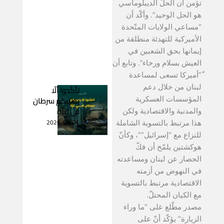
تؤمن أن الحلّ الديبلوماسي
هو الحل الوحيد”. وأكّد أن
“مساعي الولايات المتّحدة
الأميركية للتهدئة منطلقة من
إيمانها بحق الشعبين في
العيش بسلام ورخاء”. وتابع أن
ّ”أميركا تسعى لمساعدة
لبنان من خلال دعم
تأكّدوا ألّا
يصيبكم سرطان
المؤسسات العسكرية
في غزّة
والمدنية والاقتصادية ولكن
2026-08-06
هذا مرتبط بالتسوية الشاملة
للنزاع مع “إسرائيل””، وكأنّ
هوكشتين يلمّح أن فكّ
الحصار عن لبنان ومساعدته
في النهوض من أزمته
الاقتصادية مرتبط بالتسوية
مع الكيان المحتلّ.
مصدر مطّلع على “ما وراء
الزيارة” يؤكّد أنّ على