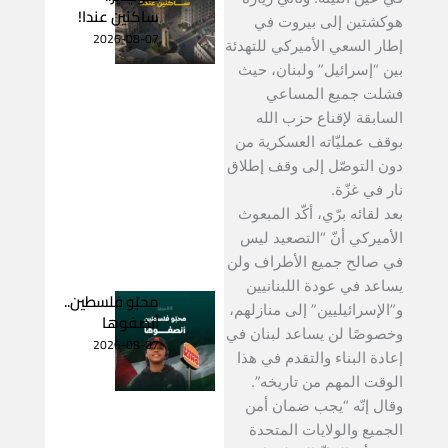
ساكنين عندا!
هوكشتين إلى بيروت في
2026-08-07
إطار السعي الأميركي للتهدئة
بين “إسرائيل” ولبنان، حيث
فشلت جميع المساعي
السابقة لإقناع حزب الله
بوقف عمليّاته العسكرية من
دون التوصّل إلى وقف إطلاق
نار في غزّة.
بعد لقائه برّي، أكّد المبعوث
الأميركي أنّ “التصعيد ليس
في صالح جميع الأطراف ولن
يساعد في عودة اللبنانيين
محبّو فلسطين..
و”الإسرائيليين” إلى منازلهم،
أنصفوها
وخصوصًا لن يساعد لبنان في
2026-08-07
إعادة البناء والتقدم في هذا
الوقت المهم من تاريخه”.
وقال إنّه “يجب ضمان أمن
الجميع والولايات المتحدة