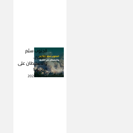
الجنوب سئِم
التفجير..
والاستيطان على
الطريق!
2026-08-03