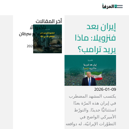
خطي
لى
لمحتوى
أخر المقالات
إيران بعد
تأكّدوا ألّا
يصيبكم سرطان
فنزويلا: ماذا
في غزّة
يريد ترامب؟
2026-08-06
2026-01-09
يكتسب المشهد المضطرب
في إيران هذه المرّة بعدًا
استثنائيًّا جديدًا. والتورّط
الأميركي الواضح في
التطوّرات الإيرانيّة، له دوافعه