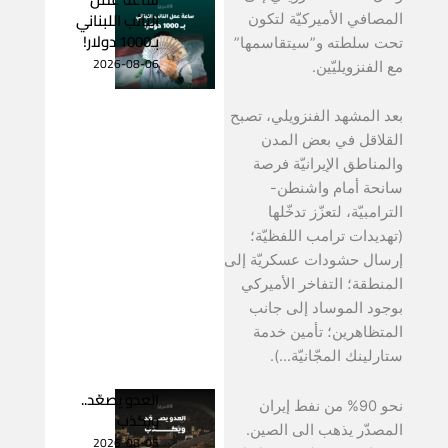
النائب اللبناني
المصافي الأميركيّة لتكون
بـ1000 دولار!
تحت سلطته و”سيتقاسمها”
2026-08-06
مع الفنزويليّين.
بعد المشهد الفنزويلي، تصبح
القلاقل في بعض المدن
والمناطق الإيرانيّة فرصة
سانحة أمام واشنطن-
الترامبيّة، لتعزّز تدخّلها
(تهديدات ترامب اللفظيّة؛
إرسال حشودات عسكريّة إلى
المنطقة؛ التفاخر الأميركي
بوجود الموساد إلى جانب
المتظاهرين؛ تأمين خدمة
ستارلينك المجّانيّة…).
العدو يصعّد..
نحو 90% من نفط إيران
ويكذب
المصدّر يذهب الى الصين.
2026-08-05