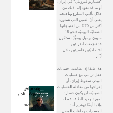
“سيناريو فنزويلي” في إيران،
أو ما قد يقود إلى ذلك من
خلال تأليب الشارع وتأجيجه،
يعني أنّ الصين التي تستورد
أكثر من 70% من احتياجاتها
النفطيّة اليوميّة (نحو 15
مليون برميل يوميًّا)، ستكون
قد تعرّضت لضربتين
اقتصاديّتين قاسيتين خلال
أيّام…
هذا طبعًا إذا تطابقت حسابات
حقل ترامب مع حسابات
البيدر. سقوط إيران، أو
إخراجها من معادلة الحسابات
وليد فياض
مفاوضًا.. لأجل
الصينيّة، لن يكون خسارة
لبنان
لمورد جديد للطاقة فقط،
2026-08-05
وإنّما أيضًا تهشيم أحد
المسارات وحلقات الوصل