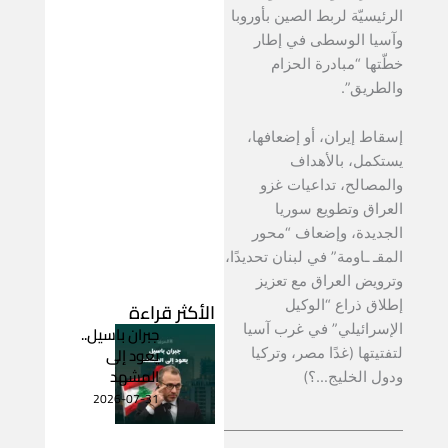
الرئيسيّة لربط الصين بأوروبا
وآسيا الوسطى في إطار
خطّتها “مبادرة الحزام
والطريق”.
إسقاط إيران، أو إضعافها،
يستكمل، بالأهداف
والمصالح، تداعيات غزو
العراق وتطويع سوريا
الجديدة، وإضعاف “محور
المقـ ـاومة” في لبنان تحديدًا،
وترويض العراق مع تعزيز
الأكثر قراءة
إطلاق ذراع “الوكيل
جبران باسيل..
الإسرائيلي” في غرب آسيا
يعود إلى
لتفتيتها (غدًا مصر، وتركيا
المشهد
ودول الخليج…؟)
2026-07-31