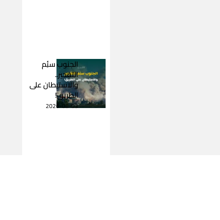
الجنوب سئِم
التفجير..
والاستيطان على
الطريق!
2026-08-03