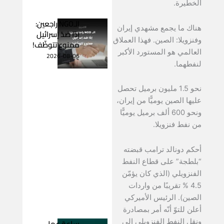
الخطيرة.
الـNGO راجعين:
هناك ما يجمع مشهدي إيران
إذا ضدّ إسرائيل
وفنزويلا: الصين. فهذا العملاق
ممنوع تتوظّف!
العالمي هو المستورد الأكبر
2026-08-06
لنفطهما.
نحو 1.5 مليون برميل تحصل
عليها الصين يوميًّا من إيران،
ونحو 600 ألف برميل يوميًّا
من نفط فنزويلا.
أحكم دونالد ترامب قبضته
“بلطجة” على قطاع النفط
الفنزويلي (الذي كان يؤمّن
4.5 % تقريبًا من واردات
الصين). الرئيس الأميركي
أعلن للتوّ أنّه أمر بمصادرة
ساعة عمل
ونقل النفط الفنزويلي إلى