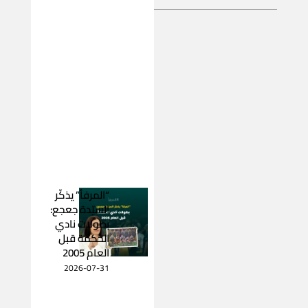
“المرفأ” يذكّر
السيّدة جعجع:
بطولات نادي
الحكمة قبل
العام 2005
2026-07-31