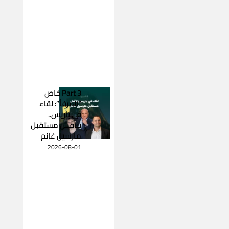
Part 3 خاص
“المرفأ”: لقاء
في باريس..
يناقش مستقبل
مارسيل غانم
2026-08-01