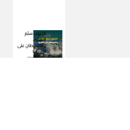
الجنوب سئِم
التفجير..
والاستيطان على
الطريق!
2026-08-03
اقرأ المزيد