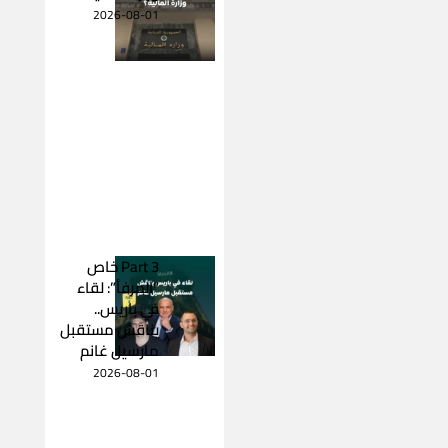
2026-08-01
Part 3 خاص
“المرفأ”: لقاء
في باريس..
يناقش مستقبل
مارسيل غانم
2026-08-01