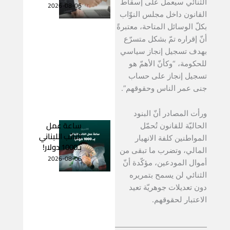
الثنائي سيعمل على إسقاط
2026-08-06
القانون داخل مجلس النوّاب
بكلّ الوسائل المتاحة، معتبرةً
أنّ إقراره تمّ بشكل متسرّع
بهدف تسجيل إنجاز سياسي
للحكومة، “وكأنّ الأهمّ هو
تسجيل إنجاز على حساب
جنى عمر الناس وحقوقهم”.
ورأت المصادر أنّ البنود
ساعة عمل
الحاليّة للقانون تُحمّل
النائب اللبناني
المواطنين كلفة الانهيار
بـ1000 دولار!
المالي، وتضرب ما تبقى من
2026-08-06
أموال المودعين، مؤكّدة أنّ
الثنائي لن يسمح بتمريره
دون تعديلات جوهريّة تعيد
الاعتبار لحقوقهم.