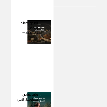
العدو يصعّد..
ويكذب
2026-08-05
وليد فياض
مفاوضًا.. لأجل
لبنان