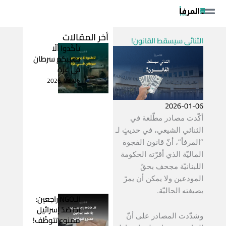
خطي
لى
لمحتوى
أخر المقالات
الثنائي سيسقط القانون!
تأكّدوا ألّا
يصيبكم سرطان
في غزّة
2026-08-06
2026-01-06
أكّدت مصادر مطّلعة في
الثنائي الشيعي، في حديثٍ لـ
“المرفأ”، أنّ قانون الفجوة
الماليّة الذي أقرّته الحكومة
اللبنانيّة مجحف بحقّ
المودعين ولا يمكن أن يمرّ
بصيغته الحاليّة.
الـNGO راجعين:
إذا ضدّ إسرائيل
وشدّدت المصادر على أنّ
ممنوع تتوظّف!