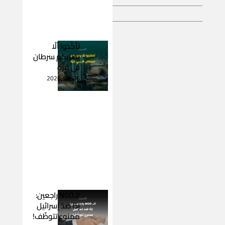
تأكّدوا ألّا
يصيبكم سرطان
في غزّة
2026-08-06
الـNGO راجعين:
إذا ضدّ إسرائيل
ممنوع تتوظّف!