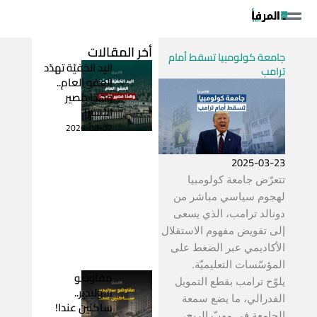
خطي
لى
لمحتوى
أخر المقالات
جامعة كولومبيا تسقط أمام
اليد الخفيّة تهدّد
ترامب
العفو العام..
وهذا مصير
الأسير!
2026-08-07
2025-03-23
تتعرّض جامعة كولومبيا
لهجوم سياسي مباشر من
دونالد ترامب، الذي يسعى
إلى تقويض مفهوم الاستقلال
الأكاديمي عبر الضغط على
المؤسّسات التعليميّة.
مفاوضو
يلوّح ترامب بقطع التمويل
سوليدير..
الفدرالي، ما يضع سمعة
ساكنين عندا!
الجامعة في مهبّ الريح،