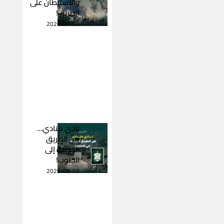
والاستيطان على
الطريق!
2026-08-03
نادى منادي…
من الطريق
الجديدة إلى
الجنوب!
2026-08-03