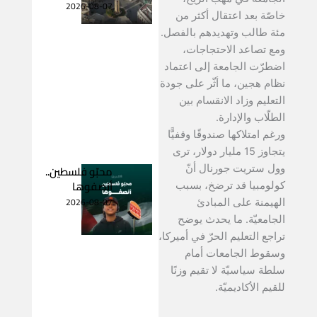
2026-08-07
خاصّة بعد اعتقال أكثر من
مئة طالب وتهديدهم بالفصل.
ومع تصاعد الاحتجاجات،
اضطرّت الجامعة إلى اعتماد
نظام هجين، ما أثّر على جودة
التعليم وزاد الانقسام بين
الطلّاب والإدارة.
ورغم امتلاكها صندوقًا وقفيًّا
يتجاوز 15 مليار دولار، ترى
محبّو فلسطين..
وول ستريت جورنال أنّ
أنصفوها
كولومبيا قد ترضخ، بسبب
2026-08-07
الهيمنة على المبادئ
الجامعيّة. ما يحدث يوضح
تراجع التعليم الحرّ في أميركا،
وسقوط الجامعات أمام
سلطة سياسيّة لا تقيم وزنًا
للقيم الأكاديميّة.