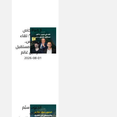
Part 3 خاص
“المرفأ”: لقاء
في باريس..
يناقش مستقبل
مارسيل غانم
2026-08-01
الجنوب سئِم
التفجير..