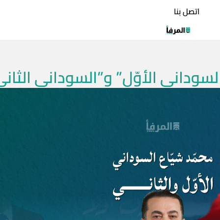
اتصل بنا
“السوداني الأوّل” و”السوداني الثان