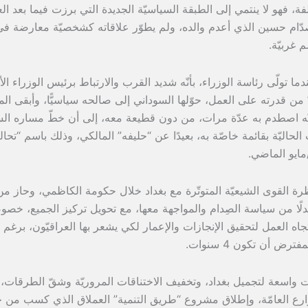
فة، فهو لا ينتمي إلى الطبقة السياسيّة الجديدة التي برزت فيما بعد الع
م صدّام حسين الذي أعدم والده، ولم يطوّر علاقاته كشخصيّة معارضة ف
 غربيّة.
ما تولّى رئاسة الوزراء، بأنّه شديد القرب والارتباط برئيس الوزراء ال
دّ من قدرته على العمل، حوّلها السوداني إلى صالحه سياسيًّا، وأبقى ال
كنّه اصطدم به عدّة مرات، من دون قطيعة معه، إلى أن خطّ مساره ا
الحاليّة بقائمة خاصّة به، بعيدًا عن “حليفه” المالكي، وذلك باسم “تحا
ظرة القوى الشيعيّة المتوتّرة مع بغداد خلال حكومة الكاظمي، وحاز م
لًا من سياسة الصِدام والمواجهة معها، مع تحويل تركيز الجميع، خصوص
تجاه العمل لتحقيق الإنجازات والإعمار لكي يشعر بها العراقيّون، برغم 
ض أن تكون 4 سنوات.
ّات واسعة لتجميل بغداد، وتخفيف الاختناقات المروريّة وشقّ الطرقات،
وارع العامّة، وإطلاق مشروع “طريق التنمية” العملاق الذي كسب من خ