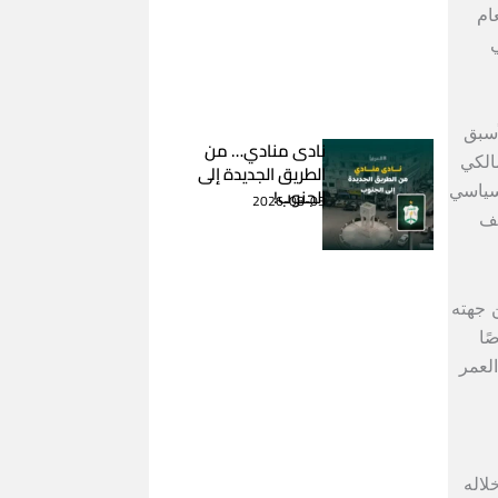
ام
ي
أسبق
نادى منادي… من
مالكي
الطريق الجديدة إلى
لسياسي
الجنوب!
2026-08-03
لف
ن جهته
ًا
العمر
لاله