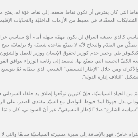
النقاط التي كان يفترض أن تكون نقاط ضعفه، إلى نقاط قوّة له، يفتح م
لتشابكات المعقّدة، في محيط من الأزمات الداخليّة والتحدّيات الإقليميّ
سي كالذي يعيشه العراق لن يكون مهمّة سهلة أمام أيّ سياسي عرا
كّن من التقدّم والنجاح لأنّه لا يتمتّع بقاعدة شعبيّة ولا برلمانيّة تتيح 
حة كتكنوقراطي وخبير خدم كوزير لحقوق الإنسان ووزير للعمل والشؤون
الكفّ الحسنة التي يتمتّع بها، ليصعد إلى رئاسة الوزراء بتوافق القو
الأكراد، ومن خلال “الإطار التنسيقي” الشيعي الذي سمّاه، ثمّ بتوسيع 
شكيل “ائتلاف إدارة الدولة”.
 من الحياة السياسيّة، فإنّ كثيرين توقّعوا إطلاق يد حلفاء السوداني 
سوداني بذل جهودًا لمدّ خيوط التواصل مع السيّد مقتدى الصدر، على الر
 “سياسة الشارع” ضدّ “الإطار التنسيقي”، غير أنّ السوداني، كان دائمًا
ام خاصّ، فهو بالإضافة إلى سيرة مسيرته السياسيّة سابقًا والتي لا غ