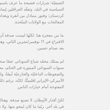
الشيعيّة؛ شرارات فضيحة ما عرف باسم 
السياسية في البلد، وتفقّد العراقيّين إيم
كردستان؛ وفتور متبادل بين أنقرة وبغد
المعالجات مع الولايات المتّحدة.
ما من معجزة هنا. لكنّها ليست صدفة أن يتر
بعد صدام حسين.
لم يمتلك محمّد شياع السوداني عصًا سحريّة،
الأميركي-الإيراني إقليميًّا، لكنّه، برغم ذ
المفتوحة أمام خيارات الناس.
لكنّ أقدار الأوطان، لا تصنع صدفة. وهنا
في بلد آخر، ربّما ما كان لينجو منها، ولا ن