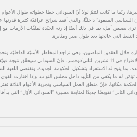
رها، ربّما ما كانت لتتمّ لولا أنّ السوداني خطا خطواته طوال الأعوام ال
ن السياسي المفقود” داخليًّا، والذي أفقد شرائح عراقيّة كثيرة قدرتها 
 ترى بصيص أمل، بما في ذلك أيضًا إدارته الجيّدة لملفّات الأزمات مع إ
 النفط التي عالجها بعد طول صبر ومثابرة.
 خلال العقدين الماضيين، وفي تراجع المخاطر الأمنيّة الداخليّة وتحدي
جانب الإرهاب. ومهما كانت نتائج عمليّة الاقتراع في 11 تشرين الثاني/نوفمبر، فإنّ السوداني سيحقّق نتيجة 
لوحده، بما يتيح له الاستفراد بتشكيل الحكومة الجديدة. وتقتضي اللعبة الس
ي تؤمّن له ما يكفي من التأييد داخل مجلس النواب. وإذا اختارت القوى
 الحكمة مكانها، فإنّ منطق العمل السياسي وتجربة الأعوام الثلاثة تفت
اني الثاني” تفويضًا جديدًا لمتابعة مسيرة “السوداني الأوّل” التي بدأها