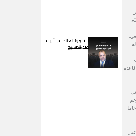
ن
ة.
قي.
لا تخبروا العالم عن أديب
له
عبد المسيح
2026-08-03
ى
قاعدة
في
غم
 عامل
بار