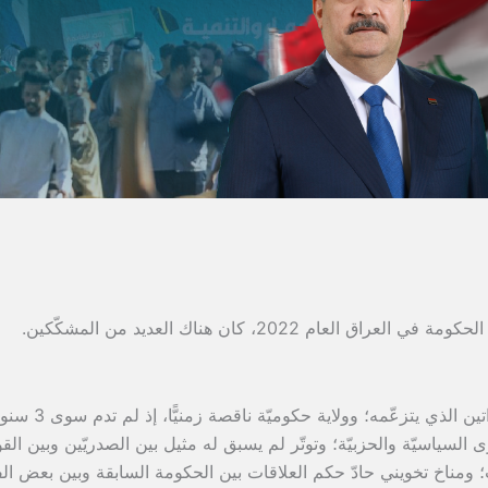
عندما تولّى محمّد شيّاع السوداني رئاسة الحكومة في العراق العام 2022، كان هناك العديد من المشكّكين.
تمثيل برلماني بـ3 مقاعد فقط لتيّار الفراتين الذي يتزعّمه؛ وولاية حكو
سياسيّة والحزبيّة؛ وتوتّر لم يسبق له مثيل بين الصدريّين وبين الق
؛ ومناخ تخويني حادّ حكم العلاقات بين الحكومة السابقة وبين بعض ال