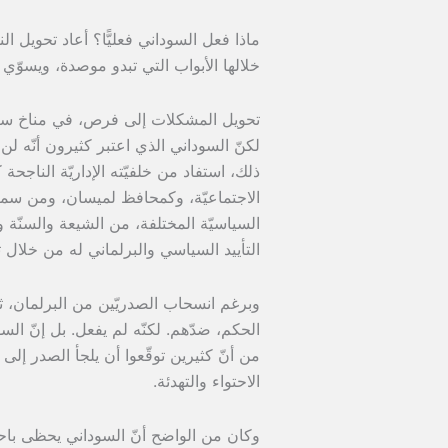
ماذا فعل السوداني فعليًّا؟ أعاد تحويل 
خلالها الأبواب التي تبدو موصدة، ويسوّي ا
تحويل المشكلات إلى فرص، في مناخ سيا
لكنّ السوداني الذي اعتبر كثيرون أنّه لن يتم
ذلك، استفاد من خلفيّته الإداريّة الناج
الاجتماعيّة، وكمحافظ لميسان، ومن سمعة 
السياسيّة المختلفة، من الشيعة والسنّة و
التأييد السياسي والبرلماني له من خلال ت
وبرغم انسحاب الصدريّين من البرلمان، ثمّ
الحكم، ضدّهم. لكنّه لم يفعل. بل إنّ ال
من أنّ كثيرين توقّعوا أن يلجأ الصدر إلى
الاحتواء والتهدئة.
وكان من الواضح أنّ السوداني يحظى باحتر