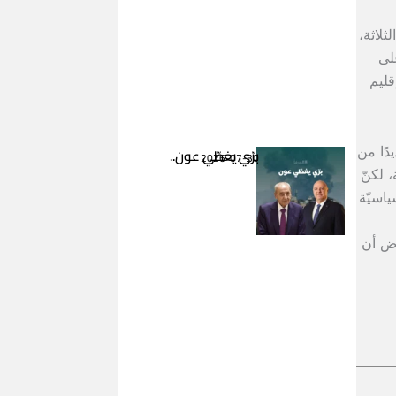
ثلاثة،
على
قليم
دًا من
برّي يغطّي عون..
2026-07-30
قويّة، لكنّ
ياسيّة
رض أن