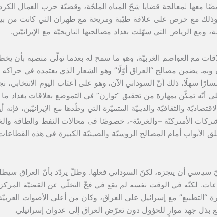
 أيضًا معها لمعالجة قضايا شحّ المياه الملحّة، وقضيّة حزب العمال الكر
يا، وذلك مع حرص على علاقة طيّبة ومريحة مع طهران التي كانت من بي
ومع الرياض التي سهّلت بغداد مصالحتها التاريخيّة مع الإيرانيّين.
قات مع العواصم الغربيّة، وهو ما سمح له بعدما تولّى منصبه بأن يخط
وبما يضمن مصالح “العراق أوّلًا” وهو الشعار الذي يعتمده في حراكه
مسارًا سهلًا، ذلك أنّ السوداني الآن، وهو على أعتاب اليوم الانتخابي، ن
لى أنّه تمكّن بمهارة من تحقيق “توازن” في التموضع بعلاقات بغداد ما 
يّة والثقافيّة والدينيّة المتميّزة التي وطّدها مع الإيرانيّين، فإنه أي
شركات الأميركيّة –والغربيّة-، خصوصًا في مجالات النفط والطاقة والغ
لق الأبواب أمام المصالح الروسيّة والصينيّة الكبيرة في هذه القطاعات
ياسي أن ينجزه، لكنّ السوداني فعلها. وظلّ يردّد بأنّ العراق سيظل
ت، لكنّه في الوقت نفسه لم يقع في فخّ التخلّي عن القضيّة المركزي
 “التطبيع” مع إسرائيل على العراق، وكان من أعلى الأصوات العربيّة
مع بذل جهد موازٍ للحؤول دون تعرّض العراق إلى عدوان إسرائيلي.