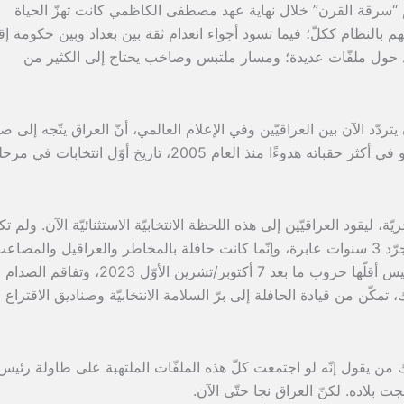
“سرقة القرن” خلال نهاية عهد مصطفى الكاظمي كانت تهزّ الحياة
انهم بالنظام ككلّ؛ فيما تسود أجواء انعدام ثقة بين بغداد وبين حكومة إق
اد حول ملفّات عديدة؛ ومسار ملتبس وصاخب يحتاج إلى الكثير من
دّد الآن بين العراقيّين وفي الإعلام العالمي، أنّ العراق يتّجه إلى ص
الاقتراع في 11 نوفمبر/تشرين الثاني، وهو في أكثر حقباته هدوءًا منذ العام 2005، تاريخ أوّل انتخا
 ليقود العراقيّين إلى هذه اللحظة الانتخابيّة الاستثنائيّة الآن. ولم ت
سنوات السوداني المبتورة في الحكم، مجرّد 3 سنوات عابرة، وإنّما كانت حافلة بالمخاطر والعراقيل والمصاع
والضغوطات الداخليّة والخارجيّة أيضًا، وليس أقلّها حروب ما بعد 7 أكتوبر/تشرين الأوّل 2023، وتفاقم الصدام
لك، تمكّن من قيادة الحافلة إلى برّ السلامة الانتخابيّة وصناديق الاقتراع
ك من يقول إنّه لو اجتمعت كلّ هذه الملفّات الملتهبة على طاولة رئيس
جت بلاده. لكنّ العراق نجا حتّى الآن.