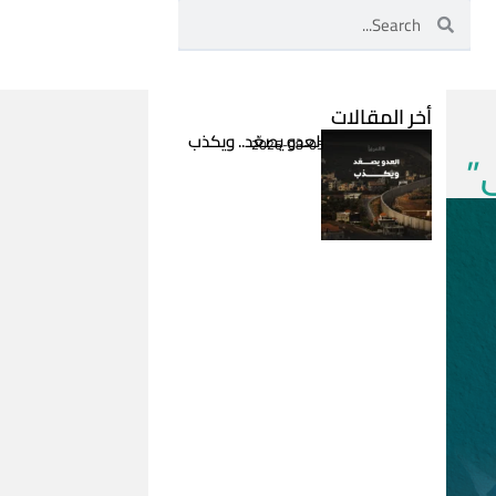
Search
Search
أخر المقالات
العدو يصعّد.. ويكذب
2026-08-05
ي”