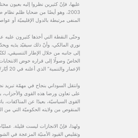
عليها، فإنّ كثيرين نظروا إليه بعيون مختل
2003، وهو أيضًا من ضحايا ظلم نظا
المنفى مرتبطة بالدول الإقليميّة أو عواصم
وحتّى النقطة التي أخذها كثيرون عليه عند
نوري المالكي، وأنّ ذلك سيقيّد يدَيه ويح
إلى جانبه من خلال الإطار التنسيقي، ل
الخاصّ وصولًا إلى قراره خوض الانتخابات 
الإعمار والتنمية” الذي أعلنه في 20 أيّار/مايو الماضي.
وانتقل السوداني بنجاح في مهمّة تبريد ن
على تعاون ورضا هذه القوى والأحزاب، بد
القوى السياسيّة، بعيدًا عن المناكفات، با
المنقوص من ولايته الحكوميّة التي من المفتر
ولهذا، فإنّ الانجازات ليست قليلة. عملي
وتقليص القيود الأمنيّة المزعجة في الش