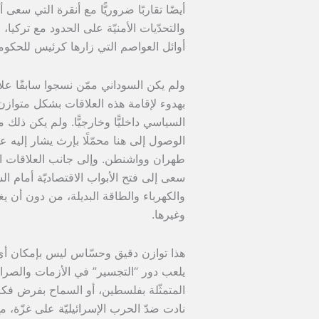
أيضًا تقاربًا ضروريًّا مع أنقرة التي سعى
والتحدّيات الأمنيّة على الحدود مع ترك
أوائل العواصم التي زارها كرئيس للحكومة، 
ولم يكن السوداني ممّن نسجوا سابقًا علا
بهدوء لإقامة هذه العلاقات بشكل متوازن 
السياسي داخليًّا وخارجيًّا. ولم يكن ذلك 
الوصول إلى هنا محمّلًا بإرث يشار إليه ع
طهران وواشنطن. وإلى جانب العلاقات الاقتصاد
سعى إلى فتح الأبواب الاقتصاديّة أمام ال
والكهرباء والطاقة البديلة، من دون أن يغ
وغيرها.
هذا توازن دقيق وحسّاس ليس بإمكان أيّ س
يلعب دور “التجسير” في الأزمات والصراعا
المتمثّلة بفلسطين، أو السماح بفرض فكرة
نادت ضدّ الحرب الإسرائيليّة على غزّة، 