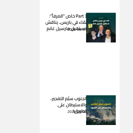
Part 3 خاص “المرفأ”:
لقاء في باريس.. يناقش
مستقبل مارسيل غانم
2026-08-01
الجنوب سئِم التفجير..
والاستيطان على
الطريق!
2026-08-03