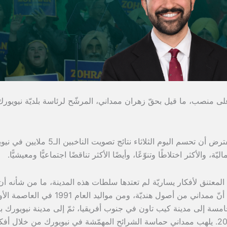
ى منصب، ما قيل بحقّ زهران ممداني، المرشّح لرئاسة بلديّة نيويورك
لكنّ احتمالات فوزه كبيرة، حيث من المفترض أن تحسم اليوم الثلاثاء نتائج تصويت الن
ة، والأكثر اختلاطًا وتنوّعًا، وأيضًا الأكثر تناقضًا اجتماعيًّا ومعيشيًّا.
المعتنق لأفكار يساريّة لم تعتدها سلطات هذه المدينة، ما من شأنه أن 
أيّ سياسي ويسحق فرص فوزه. ومعلوم أنّ ممداني من أصول هنديّة، ومن مواليد العام
امسة إلى مدينة كيب تاون في جنوب أفريقيا، ثمّ إلى مدينة نيويورك ب
عامين، ونال الجنسيّة الأميركيّة العام 2018. يلهب ممداني حماسة الشرائح المهمّشة في نيويورك من خلال أ