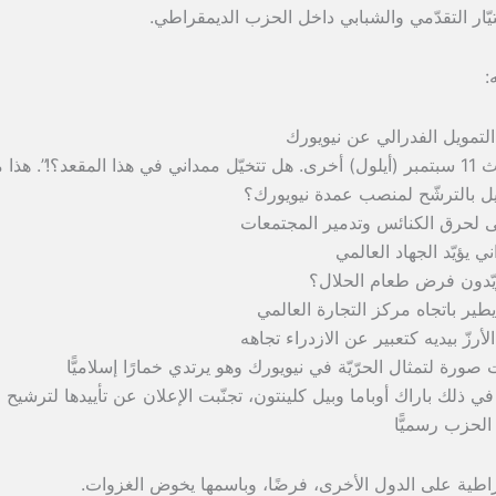
التيّار التقدّمي والشبابي داخل الحزب الديمقراطي.
:
التمويل الفدرالي عن نيويورك
– منافسه أندرو كومو: “لا سمح الله أحداث 11 سبتمبر (أيلول) أخرى. هل تتخيّل ممداني في هذا المقعد؟!”. هذ
يل بالترشّح لمنصب عمدة نيويورك؟
عى لحرق الكنائس وتدمير المجتمعات
 يؤيّد الجهاد العالمي
يّدون فرض طعام الحلال؟
ير باتجاه مركز التجارة العالمي
رزّ بيديه كتعبير عن الازدراء تجاهه
صورة لتمثال الحرّيّة في نيويورك وهو يرتدي خمارًا إسلاميًّا
ي ذلك باراك أوباما وبيل كلينتون، تجنّبت الإعلان عن تأييدها لترشيح
الحزب رسميًّا
اطية على الدول الأخرى، فرضًا، وباسمها يخوض الغزوات.