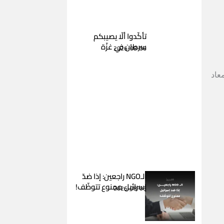
تأكّدوا ألّا يصيبكم
سرطان في غزّة
2026-08-06
ا معاد
الـNGO راجعين: إذا ضدّ
إسرائيل ممنوع تتوظّف!
2026-08-06