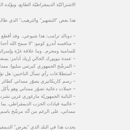
الاشتراكيّة الديمقراطيّة الطابع، ويؤيّده 
هذا بعض “التشهير” والترهيب” الذي طاله
– دونالد ترامب: هذا شيوعي.. وقد أقطع 
للسامية ومجرم.. وما علاقة غزّة وإسرائ
– عمدة نيويورك الحالي إريك آدامز: يس
– المرشّح الجمهوري كيرتس سليوا: ممداني
– استطلاعات رأي تسأل الناخبين: هل تؤ
– رسم كاريكاتيري يصوّر ممداني كطائر يط
– حملات دعائية تصوّر ممداني وهو يأكل الأ
– النائبة الجمهوريّة مارغوري غرين نشرت 
– غالبية قيادات الحزب الديمقراطي، بما ف
ممداني، على الرغم من أنّه مرشّح باسم 
يحدث هذا في البلد الذي “يفرض” الديمقر