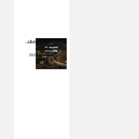
العدو يصعّد..
ويكذب
2026-08-05