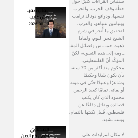
ستتباين القراءات كثيرًا حول
عقاب صقر..
خطّة وقف الحرب، والحرب
مش غايب
نفسها، ودوافع دونالد ترامب
2026-08-10
وبنيامين نتنياهو، والعرب،
لتحقيق ما أُنجز في شرم
الشيخ فجر اليوم، ولماذا
ذهبت حمـ ـاس وفصائل المقـ
ـاومة إلى هذه التسوية، لكنّ
المؤكّد أنّ الفلسطيني،
محكوم منذ أكثر من 70 سنة،
بأن يكون بليغًا وحكيمًا
وشاعرًا وعنيدًا حتّى في موته
أو بقائه، تمامًا كعبد الرحمن
محمود الذي كان يكتب
قصائده ويقاتل دفاعًا عن
فلسطين، قُبيل نكبتها بالتمام،
ويستـ ـشهد.
الصحناوي
يحمي خير الدين..
لا مكان لمزايدات على