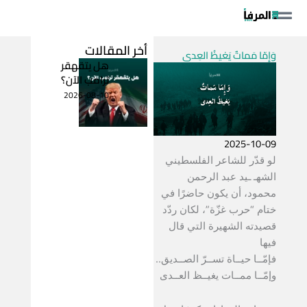
خطي
لى
لمحتوى
أخر المقالات
وَإِمّا مَماتٌ يَغيظُ العِدى
هل يتقهقر
ترامب الآن؟
2026-08-10
2025-10-09
لو قدّر للشاعر الفلسطيني
الشهـ ـيد عبد الرحمن
محمود، أن يكون حاضرًا في
ختام “حرب غزّة”، لكان ردّد
قصيدته الشهيرة التي قال
فيها
فإمّــا حيــاة تســرّ الصــديق..
وإمّــا ممــات يغيــظ العــدى