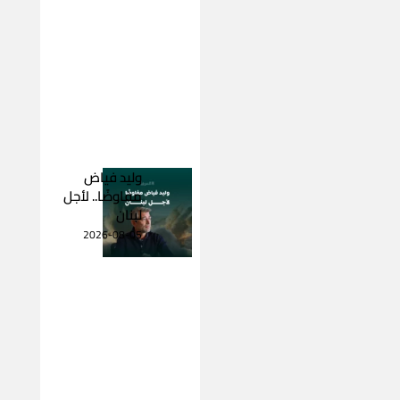
وليد فياض
مفاوضًا.. لأجل
لبنان
2026-08-05