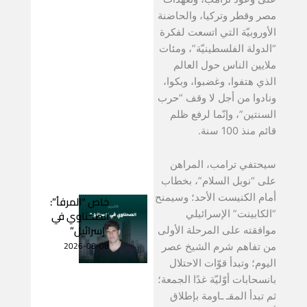
مصر وقطر وتركيا، والحاضنة
الأوروبيّة التي اتسعت لفكرة
“الدولة الفلسطينيّة”، ومئات
ملايين الناس حول العالم
الذي هتفوا، وغضبوا، وبكوا،
ونادوا من أجل لا وقف “حرب
السنتين”، وإنّما لرفع ظلم
قائم منذ 100 سنة.
سيحتفي ترامب، المراهن
على “نوبل السلام”، بخطاب
أمام الكنيست الأحد؛ وسيمنح
خاص “المرفأ”:
الصحناوي في
“الكابينت” الإسرائيلي
“إسرائيل”
موافقته على المرحلة الأولى
2026-08-08
من تفاهم شرم الشيخ عصر
اليوم؛ وتبدأ قوّات الاحتلال
بانسحابات أوّليّة غدًا الجمعة؛
ثم تبدأ المقـ ـاومة بإطلاق