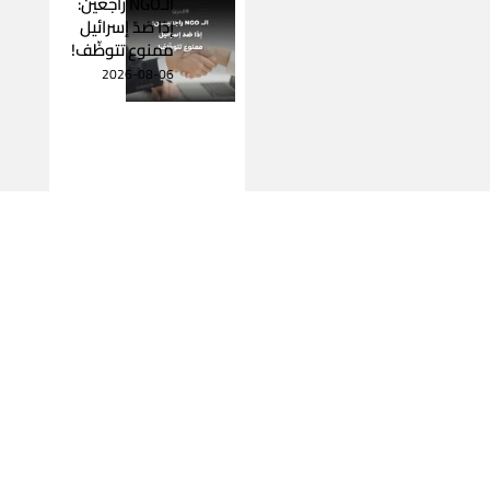
الـNGO راجعين:
إذا ضدّ إسرائيل
ممنوع تتوظّف!
2026-08-06
اقرأ المزيد