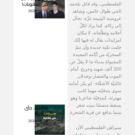
من العقوبات!
الفلسطيني، وقد قاتل بلحمه
2026-08-10
الحي طوال عامين، وشاهد
عروسته اليتيمة غزّة، تحال
إلى ركام، كما يراد لكلّ
أحلامه وتطلّعاته. لا مكان
لمزايدات يقال له فيها إنّك
جلبت نكبة جديدة وأن تتمّ
السخريّة من أيّامه المجيدة
المجبولة بدماء ما لا يقلّ عن
300 ألف شهيد وجريح. أمام
الموت والحصار-وخذلان
غالبيّة الأشقّاء- لم يكن أمامه
سوى بندقيّته مهما كانت
مهترئة، كبندقيّة شاعرنا وهو
يسقط متمتمًا ببيت شعر
طائفيّة.. حتّى
بالآخرة!
بينما يدافع عن قرية الشجرة.
2026-08-10
سيراهن الفلسطيني الآن
على وعود ترامب، وتعهّدات