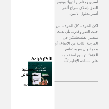
أسرى وجثامين لديها؛ ويقوم
العدوّ بإطلاق سراح ألفي
أسير بحلول الاثنين.
لكنّ الخوف، كلّ الخوف، من
خبث العدو وغدره، بأن يعبث
بمصير الفلسطينيّين في
المرحلة الثانية من الاتفاق، أو
بعدها، وأن يغريه “فائض
القوّة” بتوسيع استخدامه
الأكثر قراءة
على مساحة الإقليم كلّه.
الأدوات
الموسيقية
ممنوعة في
سوريا
2026-08-04