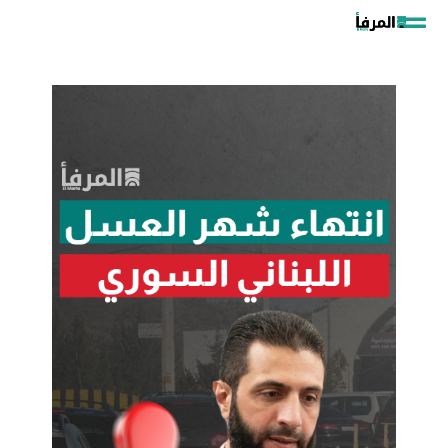
خطي
لى
لمحتوى