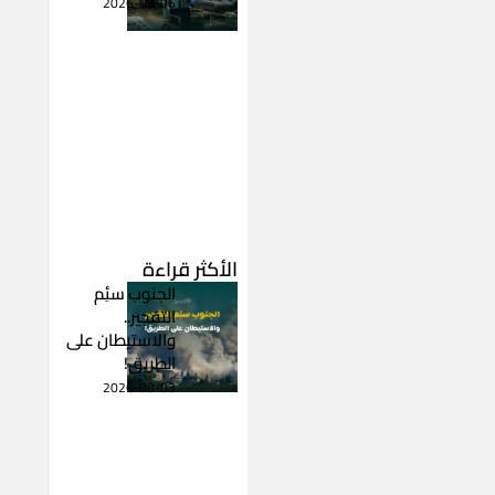
2026-08-06
الأكثر قراءة
الجنوب سئِم
التفجير..
والاستيطان على
الطريق!
2026-08-03