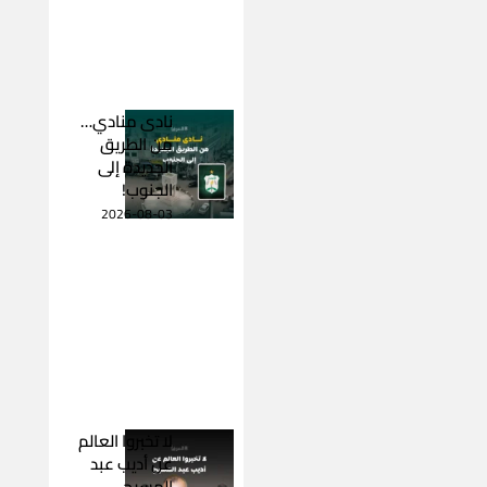
نادى منادي…
من الطريق
الجديدة إلى
الجنوب!
2026-08-03
لا تخبروا العالم
عن أديب عبد
المسيح