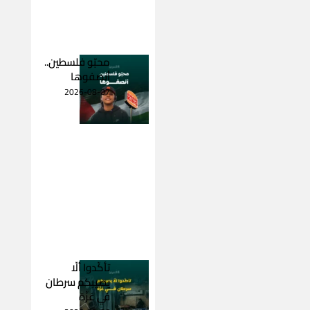
محبّو فلسطين..
أنصفوها
2026-08-07
تأكّدوا ألّا
يصيبكم سرطان
في غزّة