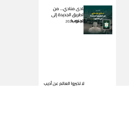
نادى منادي… من
الطريق الجديدة إلى
الجنوب!
2026-08-03
لا تخبروا العالم عن أديب
عبد المسيح
2026-08-03