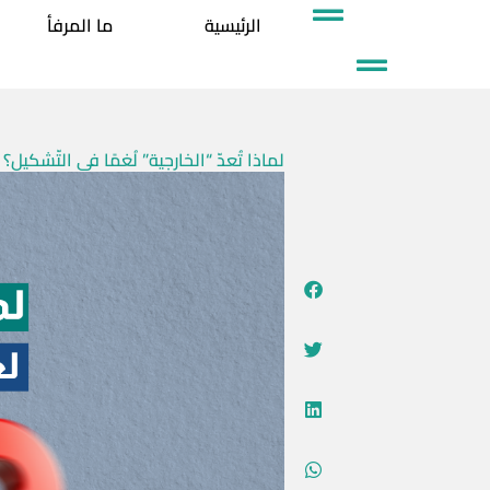
خطي
الرئيسية
ما المرفأ
لى
لمحتوى
لماذا تُعدّ “الخارجية” لُغمًا في التّشكيل؟