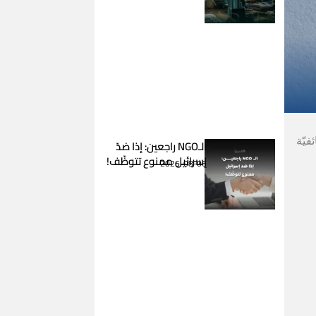
فيّة
الـNGO راجعين: إذا ضدّ
إسرائيل ممنوع تتوظّف!
2026-08-06