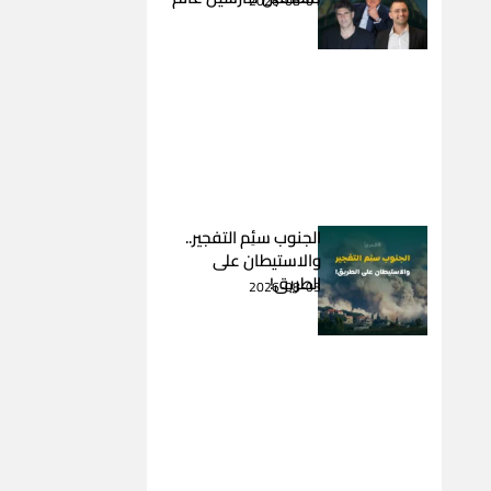
2026-08-01
الجنوب سئِم التفجير..
والاستيطان على
الطريق!
2026-08-03