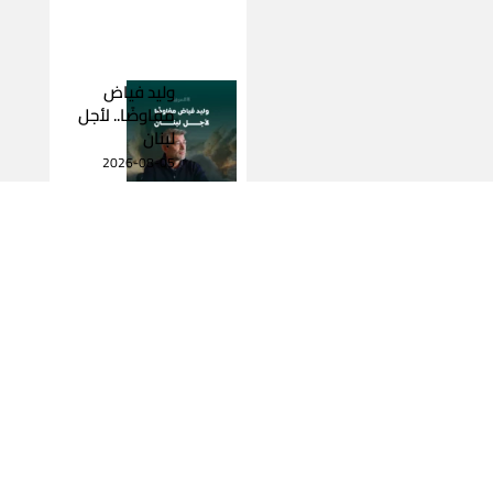
وليد فياض
مفاوضًا.. لأجل
لبنان
2026-08-05
اقرأ المزيد