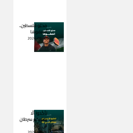
محبّو فلسطين..
أنصفوها
2026-08-07
تأكّدوا ألّا
يصيبكم سرطان
في غزّة
2026-08-06