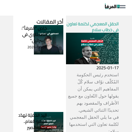
خطي
لى
لمحتوى
أخر المقالات
الحقل المعجمي لكلمة تعاون
خاص “المرفأ”:
في خطاب سلام
الصحناوي في
“إسرائيل”
2026-08-08
2025-01-17
استخدم رئيس الحكومة
المُكلّف نوّاف سلام كُلّ
المفاهيم التي يمكن أن
يقولها حول التّعاون مع جميع
الأطراف والمقصود بهم
تحديدًا الثنائي الشيعي.
اليد الخفيّة تهدّد
في ما يلي الحقل المعجمي
العفو العام..
لكلمة تعاون التي استخدمها
وهذا مصير
سلام: