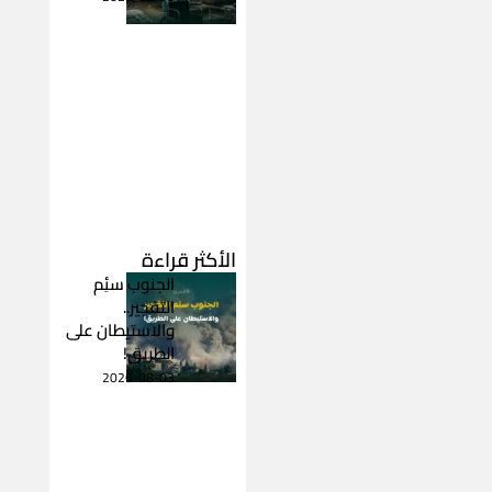
الأكثر قراءة
الجنوب سئِم
التفجير..
والاستيطان على
الطريق!
2026-08-03