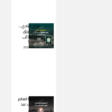
نادى منادي…
من الطريق
الجديدة إلى
الجنوب!
2026-08-03
لا تخبروا العالم
عن أديب عبد
المسيح