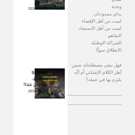
الأسير!
وحدة
2026-08-07
يداي ممدودتان
لست من أهل الإقصاء
لست من أهل الاستبعاد
التفاهم
الشراكة الوطنيّة
الانطلاق سويًّا
فهل تبقى مصطلحاته ضمن
مفاوضو
أطر الكلام الإنشائي أم أنّه
سوليدير..
يلتزم بها في عمله؟
ساكنين عندا!
2026-08-07