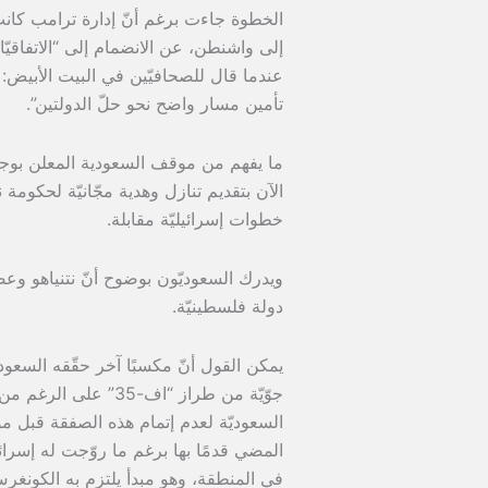
الخطوة جاءت برغم أنّ إدارة ترامب كانت ت
إلى واشنطن، عن الانضمام إلى “الاتفاقيّ
عندما قال للصحافيّين في البيت الأبيض: “نري
تأمين مسار واضح نحو حلّ الدولتين”.
ما يفهم من موقف السعودية المعلن بوجه ا
الآن بتقديم تنازل وهدية مجّانيّة لحكومة نت
خطوات إسرائيليّة مقابلة.
ويدرك السعوديّون بوضوح أنّ نتنياهو وعصا
دولة فلسطينيّة.
يمكن القول أنّ مكسبًا آخر حقّقه السعود
جوّيّة من طراز “اف-
السعوديّة لعدم إتمام هذه الصفقة قبل موا
المضي قدمًا بها برغم ما روّجت له إسرائ
في المنطقة، وهو مبدأ يلتزم به الكونغر