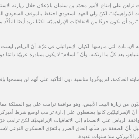
راهن على إقناع الأمير محمّد بن سلمان بالإعلان خلال زيارته الاستثنا
ات الإبراهيميّة”، لكنّ ولي العهد السعودي احتفظ بالموقف السعودي ال
د أن نكون جزءًا من الاتفاقيّات الإبراهيميّة، لكنّنا نريد أيضًا التأكّد 
لإبـ ـادة التي مارسها الكيان الإسرائيلي في غزّة، أنّ الرياض ليست م
نياهو، بعد كلّ ما ارتكبه، وأنّ “السلام” لا يكون بمبادرة عربيّة دائمًا د
بته الحاكمة، لم يوفّروا مناسبة دون التأكيد على أنّهم لن يسمحوا بإق
يّون من زيارة البيت الأبيض، وهو موافقة ترامب على بيع المملكة مقا
35” على الرغم من أنّ الإسرائيليّين كانوا يضغطون على إدارة ترامب لوضع شرط أمير
فقة الرياض على الانضمام إلى الاتفاقيات الإبراهيميّة. لكنّ ترامب قرّ
يل بأنّ الصفقة من شأنها إلحاق الضرر بالتفوّق العسكري النوعي لإسر
س الأميركي منذ سنوات عديدة.