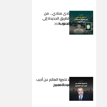
نادى منادي… من
الطريق الجديدة إلى
الجنوب!
2026-08-03
لا تخبروا العالم عن أديب
عبد المسيح
2026-08-03