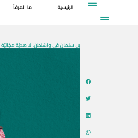
خطي
الرئيسية
ما المرفأ
لى
لمحتوى
بن سلمان في واشنطن: لا هديّة مجّانيّة ل