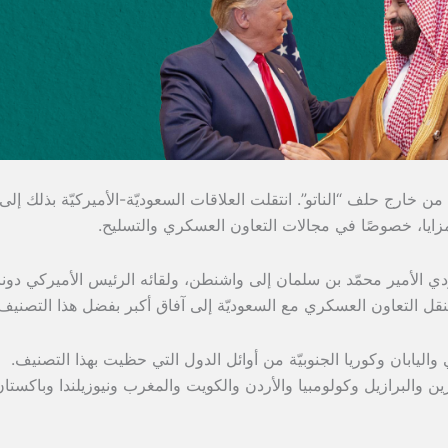
ن خارج حلف “الناتو”. انتقلت العلاقات السعوديّة-الأميركيّة بذلك إلى
مزايا، خصوصًا في مجالات التعاون العسكري والتسليح.
ودي الأمير محمّد بن سلمان إلى واشنطن، ولقائه الرئيس الأميركي دونا
تنقل التعاون العسكري مع السعوديّة إلى آفاق أكبر بفضل هذا التصنيف
واليابان وكوريا الجنوبيّة من أوائل الدول التي حظيت بهذا التصنيف.
ين والبرازيل وكولومبيا والأردن والكويت والمغرب ونيوزيلندا وباكستا