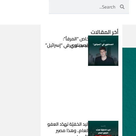
Search
Search
أخر المقالات
خاص “المرفأ”:
الصحناوي في “إسرائيل”
2026-08-08
اليد الخفيّة تهدّد العفو
العام.. وهذا مصير