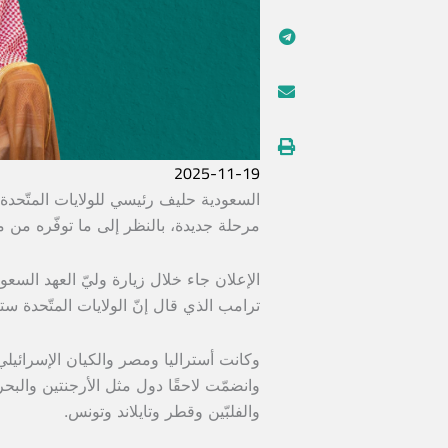
2025-11-19
السعودية حليف رئيسي للولايات المتّحدة م
مرحلة جديدة، بالنظر إلى ما توفّره من 
الإعلان جاء خلال زيارة وليّ العهد السع
ترامب الذي قال إنّ الولايات المتّحدة س
وكانت أستراليا ومصر والكيان الإسرائيلي 
وانضمّت لاحقًا دول مثل الأرجنتين والبحر
والفلبّين وقطر وتايلاند وتونس.