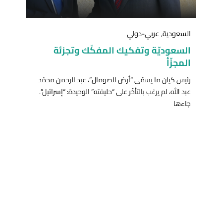
السعودية
,
عربي-دولي
السعوديّة وتفكيك المفكّك وتجزئة
المجزّأ
رئيس كيان ما يسمّى “أرض الصومال”، عبد الرحمن محمّد
عبد الله، لم يرغب بالتأخّر على “حليفته” الوحيدة: “إسرائيل”.
جاءها