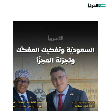
خطي
لى
لمحتوى