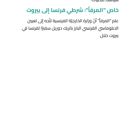
خاص “المرفأ”: شرطي فرنسا إلى بيروت
علم “المرفأ” أنّ وزارة الخارجيّة الفرنسية تتّجه إلى تعيين
الدبلوماسي الفرنسي البارز باتريك دوريل سفيرًا لفرنسا في
بيروت خلال