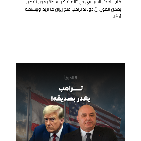
كتب المحرّر السياسي في “المرفأ”: ببساطة ودون تفصيل
يمكن القول إنّ دونالد ترامب منح إيران ما تريد. وببساطة
أيضًا،