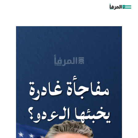
خطي
لى
لمحتوى